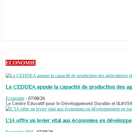
ECONOMIE
Le CEDDEA appuie la capacité de production des agri
Economie
-
07/08/26
​​​​​​​Le Centre Éducatif pour le Développement Durable et l&#
L’IA offre un levier vital aux économies en dévelop
Economie
BM
-
07/08/26