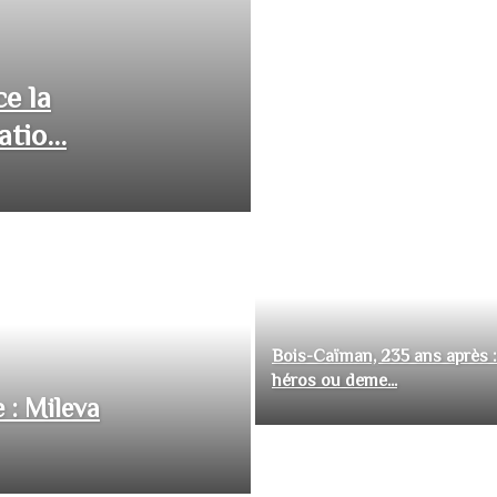
ce la
tio...
Bois-Caïman, 235 ans après :
héros ou deme...
 : Mileva