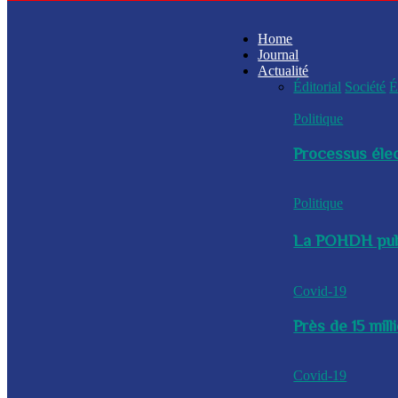
Home
Journal
Actualité
Éditorial
Société
É
Politique
Processus élec
Politique
La POHDH publi
Covid-19
Près de 15 mil
Covid-19