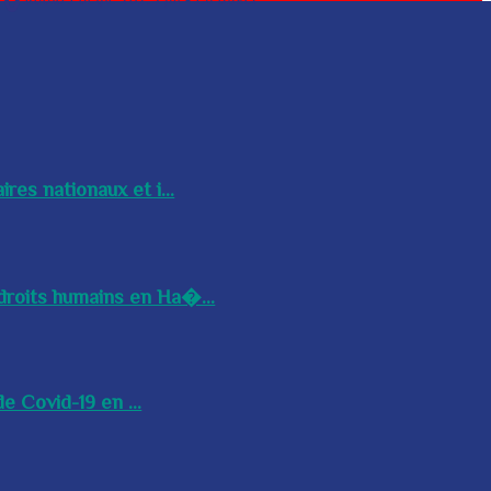
res nationaux et i...
droits humains en Ha�...
e Covid-19 en ...