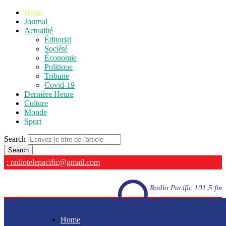
Home
Journal
Actualité
Éditorial
Société
Économie
Politique
Tribune
Covid-19
Dernière Heure
Culture
Monde
Sport
Search
: radiotelepacific@gmail.com
Radio Pacific 101.5 fm
Home
Radio Pacific 101.5 fm - En direct