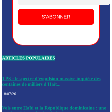
Dieu, le mardi 2 juin.
Leslie Voltaire annonce la remise du pouvoir le 7 février, s
du 3 avril 2024
Médecins Sans Frontières (MSF) annonce la suspension de 
à Bel-Air
Nouveau Numéro d’Identification pour toute demande ou
renouvellement de passeport en Haïti
ARTICLES POPULAIRES
Le consul haïtien à Santiago démissionne, dénonçant les dif
migratoires des Haïtiens
Les forces de l’ordre ont lancé une vaste opération dans le
de Bel-Air et Bas-Delmas
TPS : le spectre d'expulsion massive inquiète des
centaines de milliers d'Haït...
Les forces de l’ordre ont réussi à neutraliser plusieurs ban
cadre d’une opération
18/07/26
Le CEP a publié mardi le nouveau calendrier électoral pour
Vols entre Haïti et la République dominicaine : une
l’organisation des élections dans le pays