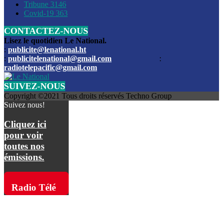
Les funérailles du journaliste Jimmy Jean tué lors de l’atta
Tribune
3146
par les bandits
Covid-19
363
CONTACTEZ-NOUS
Des échanges de tirs entre les forces de l’ordre et des ban
signalés, mercredi
Lisez le quotidien Le National.
:
publicite@lenational.ht
:
publicitelenational@gmail.com
:
L’ancien directeur general de la police nationale d’Haiti, M
radiotelepacific@gmail.com
a été intronisé, mardi
SUIVEZ-NOUS
L’ex député Prophane Victor sous les verrous de la PNH. Il a
Copyright ©2021 Tous droits réservés Techno Group
dimanche par la DCPJ
Suivez nous!
Plus de 700 nouveaux policiers ont été gradués, vendredi, 
Cliquez ici
de Police nationale d’Haiti
pour voir
toutes nos
Le gouvernement américain a décidé de rembourser les fr
émissions.
dossier pour près de 100.000 migrants
La commission municipale de Pétion-Ville informe avoir pri
Radio Télé
mesures pour renforcer la sécurité
Pacific sur
L’Administration fédérale de l’Aviation (FAA) a atténué l’int
vols vers Haïti