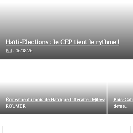
Haïti-Elections : le CEP tient le rythme !
Pol
-
06/08/26
Écrivaine du mois de Hafrique Littéraire : Mileva
Bois-Caïm
ROUMER
deme...