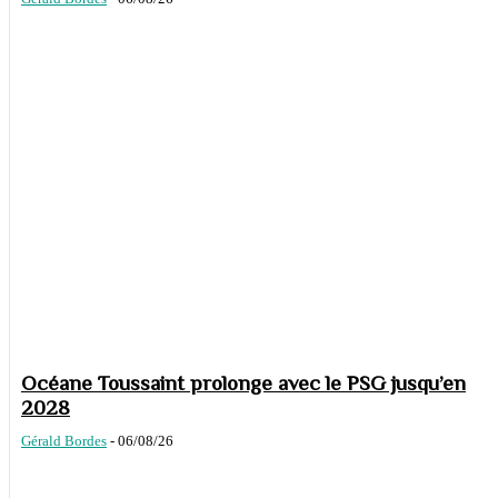
Océane Toussaint prolonge avec le PSG jusqu’en
2028
Gérald Bordes
-
06/08/26