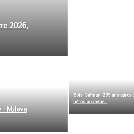
bre 2026,
Bois-Caïman, 235 ans après :
héros ou deme...
 : Mileva