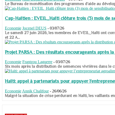
​​​​​​​Le Bureau de monétisation des programmes d’aide au dévelo
Cap-Haïtien : EVEIL_Haïti clôture trois (3) mois de sen
Economie
Jocenel DEUS
-
03/07/26
Le samedi 27 juin 2026, les membres de EVEIL_Haïti ont convié
et 22 A...
Projet PARSA : Des résultats encourageants après la 
Economie
Frantzou Laguerre
-
03/07/26
​​​​​​​Six mois après la distribution de semences vivrières dans 
Haïti: appel à partenariats pour appuyer l’entreprene
Economie
Annik Chalifour
-
26/06/26
​​​​​​​Malgré la situation de crise perdurant en Haïti, les vailla