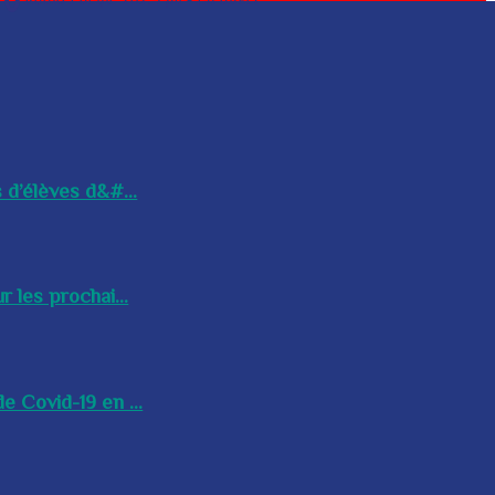
 d’élèves d&#...
 les prochai...
e Covid-19 en ...