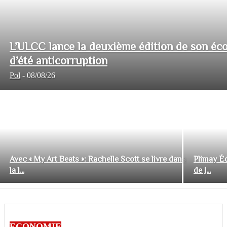
L’ULCC lance la deuxième édition de son éco
d’été anticorruption
Pol
-
08/08/26
Avec « My Art Beats »: Rachelle Scott se livre dans
Plimay Éd
la l...
de J...
ECONOMIE