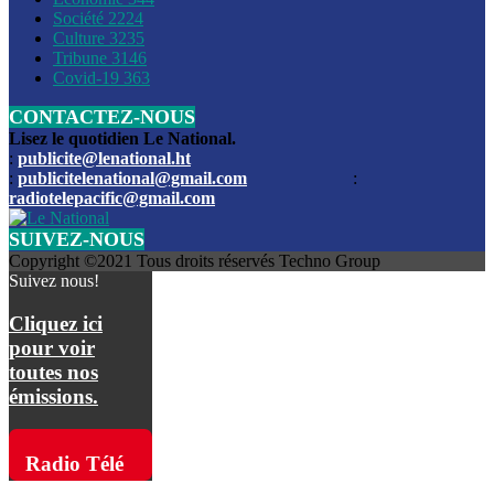
Société
2224
Culture
3235
Les funérailles du journaliste Jimmy Jean tué lors de l’atta
Tribune
3146
par les bandits
Covid-19
363
CONTACTEZ-NOUS
Des échanges de tirs entre les forces de l’ordre et des ban
signalés, mercredi
Lisez le quotidien Le National.
:
publicite@lenational.ht
:
publicitelenational@gmail.com
:
L’ancien directeur general de la police nationale d’Haiti, M
radiotelepacific@gmail.com
a été intronisé, mardi
SUIVEZ-NOUS
L’ex député Prophane Victor sous les verrous de la PNH. Il a
Copyright ©2021 Tous droits réservés Techno Group
dimanche par la DCPJ
Suivez nous!
Plus de 700 nouveaux policiers ont été gradués, vendredi, 
Cliquez ici
de Police nationale d’Haiti
pour voir
toutes nos
Le gouvernement américain a décidé de rembourser les fr
émissions.
dossier pour près de 100.000 migrants
La commission municipale de Pétion-Ville informe avoir pri
Radio Télé
mesures pour renforcer la sécurité