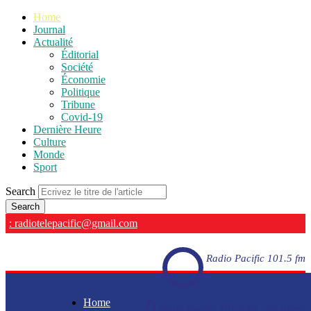
Home
Journal
Actualité
Éditorial
Société
Économie
Politique
Tribune
Covid-19
Dernière Heure
Culture
Monde
Sport
Search
: radiotelepacific@gmail.com
Radio Pacific 101.5 fm
Home
Radio Pacific 101.5 fm - En direct