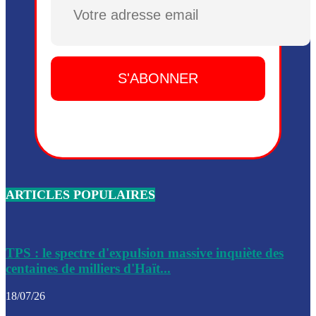
Plusieurs drones explosifs ont été largués dans la zone de 
Dieu, le mardi 2 juin.
Leslie Voltaire annonce la remise du pouvoir le 7 février, s
du 3 avril 2024
Médecins Sans Frontières (MSF) annonce la suspension de 
à Bel-Air
Nouveau Numéro d’Identification pour toute demande ou
renouvellement de passeport en Haïti
ARTICLES POPULAIRES
Le consul haïtien à Santiago démissionne, dénonçant les dif
migratoires des Haïtiens
Les forces de l’ordre ont lancé une vaste opération dans le
de Bel-Air et Bas-Delmas
TPS : le spectre d'expulsion massive inquiète des
centaines de milliers d'Haït...
Les forces de l’ordre ont réussi à neutraliser plusieurs ban
cadre d’une opération
18/07/26