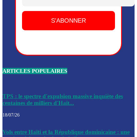
Dieu, le mardi 2 juin.
Leslie Voltaire annonce la remise du pouvoir le 7 février, s
du 3 avril 2024
Médecins Sans Frontières (MSF) annonce la suspension de 
à Bel-Air
Nouveau Numéro d’Identification pour toute demande ou
renouvellement de passeport en Haïti
ARTICLES POPULAIRES
Le consul haïtien à Santiago démissionne, dénonçant les dif
migratoires des Haïtiens
Les forces de l’ordre ont lancé une vaste opération dans le
de Bel-Air et Bas-Delmas
TPS : le spectre d'expulsion massive inquiète des
centaines de milliers d'Haït...
Les forces de l’ordre ont réussi à neutraliser plusieurs ban
cadre d’une opération
18/07/26
Le CEP a publié mardi le nouveau calendrier électoral pour
Vols entre Haïti et la République dominicaine : une
l’organisation des élections dans le pays