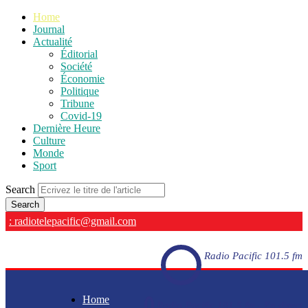
Home
Journal
Actualité
Éditorial
Société
Économie
Politique
Tribune
Covid-19
Dernière Heure
Culture
Monde
Sport
Search
: radiotelepacific@gmail.com
Radio Pacific 101.5 fm
Home
Radio Pacific 101.5 fm - En direct