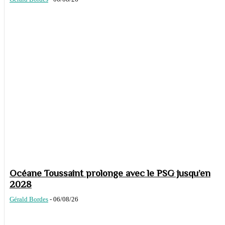
Océane Toussaint prolonge avec le PSG jusqu’en
2028
Gérald Bordes
-
06/08/26