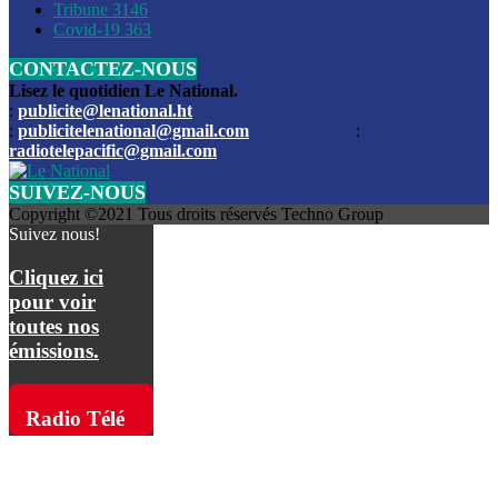
Les funérailles du journaliste Jimmy Jean tué lors de l’atta
Tribune
3146
par les bandits
Covid-19
363
CONTACTEZ-NOUS
Des échanges de tirs entre les forces de l’ordre et des ban
signalés, mercredi
Lisez le quotidien Le National.
:
publicite@lenational.ht
:
publicitelenational@gmail.com
:
L’ancien directeur general de la police nationale d’Haiti, M
radiotelepacific@gmail.com
a été intronisé, mardi
SUIVEZ-NOUS
L’ex député Prophane Victor sous les verrous de la PNH. Il a
Copyright ©2021 Tous droits réservés Techno Group
dimanche par la DCPJ
Suivez nous!
Plus de 700 nouveaux policiers ont été gradués, vendredi, 
Cliquez ici
de Police nationale d’Haiti
pour voir
toutes nos
Le gouvernement américain a décidé de rembourser les fr
émissions.
dossier pour près de 100.000 migrants
La commission municipale de Pétion-Ville informe avoir pri
Radio Télé
mesures pour renforcer la sécurité
Pacific sur
L’Administration fédérale de l’Aviation (FAA) a atténué l’int
vols vers Haïti