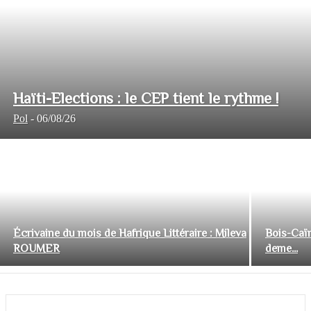
Haïti-Elections : le CEP tient le rythme !
Pol
-
06/08/26
Écrivaine du mois de Hafrique Littéraire : Mileva
Bois-Caïm
ROUMER
deme...