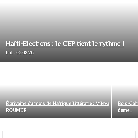
Haïti-Elections : le CEP tient le rythme !
Pol
-
06/08/26
Écrivaine du mois de Hafrique Littéraire : Mileva
Bois-Caïm
ROUMER
deme...