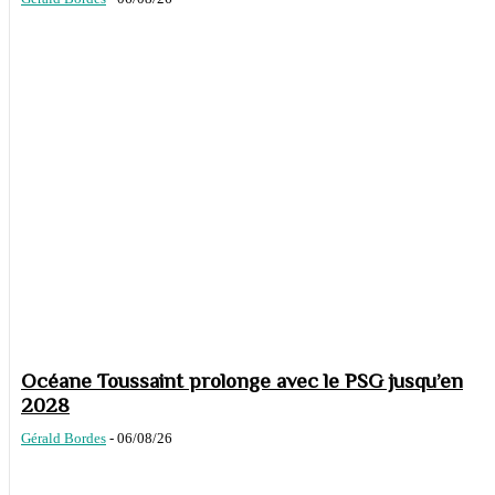
Océane Toussaint prolonge avec le PSG jusqu’en
2028
Gérald Bordes
-
06/08/26