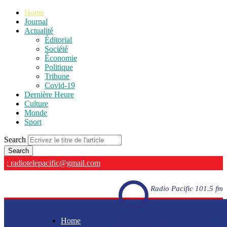
Home
Journal
Actualité
Éditorial
Société
Économie
Politique
Tribune
Covid-19
Dernière Heure
Culture
Monde
Sport
Search
: radiotelepacific@gmail.com
Radio Pacific 101.5 fm
Home
Radio Pacific 101.5 fm - En direct