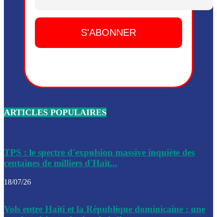
Dieu, le mardi 2 juin.
Leslie Voltaire annonce la remise du pouvoir le 7 février, s
du 3 avril 2024
Médecins Sans Frontières (MSF) annonce la suspension de 
à Bel-Air
Nouveau Numéro d’Identification pour toute demande ou
renouvellement de passeport en Haïti
ARTICLES POPULAIRES
Le consul haïtien à Santiago démissionne, dénonçant les dif
migratoires des Haïtiens
Les forces de l’ordre ont lancé une vaste opération dans le
de Bel-Air et Bas-Delmas
TPS : le spectre d'expulsion massive inquiète des
centaines de milliers d'Haït...
Les forces de l’ordre ont réussi à neutraliser plusieurs ban
cadre d’une opération
18/07/26
Le CEP a publié mardi le nouveau calendrier électoral pour
Vols entre Haïti et la République dominicaine : une
l’organisation des élections dans le pays