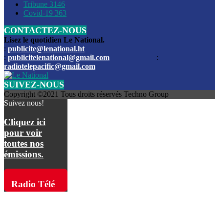
Les funérailles du journaliste Jimmy Jean tué lors de l’atta
Tribune
3146
par les bandits
Covid-19
363
CONTACTEZ-NOUS
Des échanges de tirs entre les forces de l’ordre et des ban
signalés, mercredi
Lisez le quotidien Le National.
:
publicite@lenational.ht
:
publicitelenational@gmail.com
:
L’ancien directeur general de la police nationale d’Haiti, M
radiotelepacific@gmail.com
a été intronisé, mardi
SUIVEZ-NOUS
L’ex député Prophane Victor sous les verrous de la PNH. Il a
Copyright ©2021 Tous droits réservés Techno Group
dimanche par la DCPJ
Suivez nous!
Plus de 700 nouveaux policiers ont été gradués, vendredi, 
Cliquez ici
de Police nationale d’Haiti
pour voir
toutes nos
Le gouvernement américain a décidé de rembourser les fr
émissions.
dossier pour près de 100.000 migrants
La commission municipale de Pétion-Ville informe avoir pri
Radio Télé
mesures pour renforcer la sécurité
Pacific sur
L’Administration fédérale de l’Aviation (FAA) a atténué l’int
vols vers Haïti