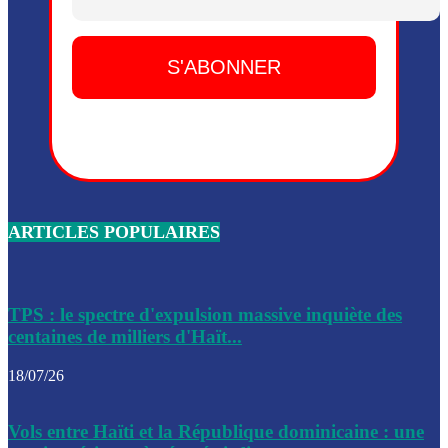
Dieu, le mardi 2 juin.
Leslie Voltaire annonce la remise du pouvoir le 7 février, s
du 3 avril 2024
Médecins Sans Frontières (MSF) annonce la suspension de 
à Bel-Air
Nouveau Numéro d’Identification pour toute demande ou
renouvellement de passeport en Haïti
ARTICLES POPULAIRES
Le consul haïtien à Santiago démissionne, dénonçant les dif
migratoires des Haïtiens
Les forces de l’ordre ont lancé une vaste opération dans le
de Bel-Air et Bas-Delmas
TPS : le spectre d'expulsion massive inquiète des
centaines de milliers d'Haït...
Les forces de l’ordre ont réussi à neutraliser plusieurs ban
cadre d’une opération
18/07/26
Le CEP a publié mardi le nouveau calendrier électoral pour
Vols entre Haïti et la République dominicaine : une
l’organisation des élections dans le pays