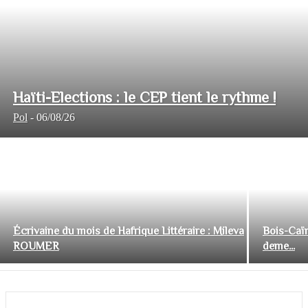
Haïti-Elections : le CEP tient le rythme !
Pol
-
06/08/26
Écrivaine du mois de Hafrique Littéraire : Mileva
Bois-Caïm
ROUMER
deme...