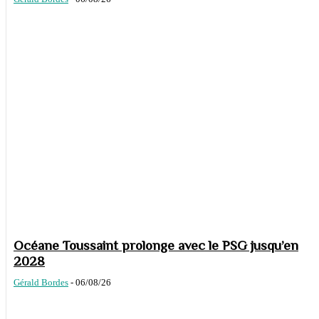
Océane Toussaint prolonge avec le PSG jusqu’en
2028
Gérald Bordes
-
06/08/26