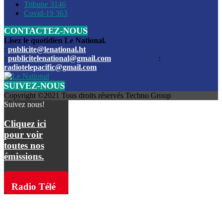
Les funérailles du journaliste Jimmy Jean tué lors de l’atta
Tribune
3146
par les bandits
Covid-19
363
CONTACTEZ-NOUS
Des échanges de tirs entre les forces de l’ordre et des ban
signalés, mercredi
Lisez le quotidien Le National.
:
publicite@lenational.ht
:
publicitelenational@gmail.com
:
L’ancien directeur general de la police nationale d’Haiti, M
radiotelepacific@gmail.com
a été intronisé, mardi
SUIVEZ-NOUS
L’ex député Prophane Victor sous les verrous de la PNH. Il a
Copyright ©2021 Tous droits réservés Techno Group
dimanche par la DCPJ
Suivez nous!
Plus de 700 nouveaux policiers ont été gradués, vendredi, 
Cliquez ici
de Police nationale d’Haiti
pour voir
toutes nos
Le gouvernement américain a décidé de rembourser les fr
émissions.
dossier pour près de 100.000 migrants
La commission municipale de Pétion-Ville informe avoir pri
Radio Télé
mesures pour renforcer la sécurité
Pacific sur
L’Administration fédérale de l’Aviation (FAA) a atténué l’int
vols vers Haïti