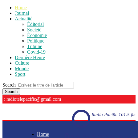
Home
Journal
Actualité
Éditorial
Société
Économie
Politique
Tribune
Covid-19
Dernière Heure
Culture
Monde
Sport
Search
: radiotelepacific@gmail.com
Radio Pacific 101.5 fm
Home
Radio Pacific 101.5 fm - En direct