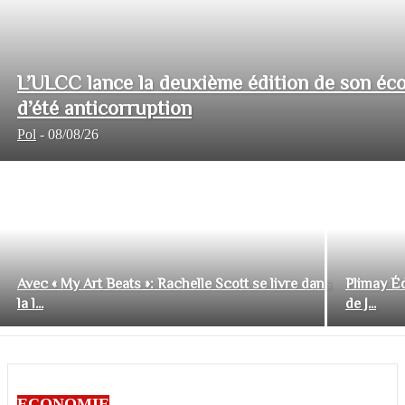
L’ULCC lance la deuxième édition de son éco
d’été anticorruption
Pol
-
08/08/26
Avec « My Art Beats »: Rachelle Scott se livre dans
Plimay Éd
la l...
de J...
ECONOMIE