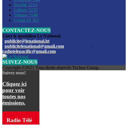
Société
2224
Culture
3235
Les funérailles du journaliste Jimmy Jean tué lors de l’atta
Tribune
3146
par les bandits
Covid-19
363
CONTACTEZ-NOUS
Des échanges de tirs entre les forces de l’ordre et des ban
signalés, mercredi
Lisez le quotidien Le National.
:
publicite@lenational.ht
:
publicitelenational@gmail.com
:
L’ancien directeur general de la police nationale d’Haiti, M
radiotelepacific@gmail.com
a été intronisé, mardi
SUIVEZ-NOUS
L’ex député Prophane Victor sous les verrous de la PNH. Il a
Copyright ©2021 Tous droits réservés Techno Group
dimanche par la DCPJ
Suivez nous!
Plus de 700 nouveaux policiers ont été gradués, vendredi, 
Cliquez ici
de Police nationale d’Haiti
pour voir
toutes nos
Le gouvernement américain a décidé de rembourser les fr
émissions.
dossier pour près de 100.000 migrants
La commission municipale de Pétion-Ville informe avoir pri
Radio Télé
mesures pour renforcer la sécurité