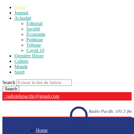
Home
Journal
Actualité
Éditorial
Société
Économie
Politique
Tribune
Covid-19
Dernière Heure
Culture
Monde
Sport
Search
: radiotelepacific@gmail.com
Radio Pacific 101.5 fm
Home
Radio Pacific 101.5 fm - En direct