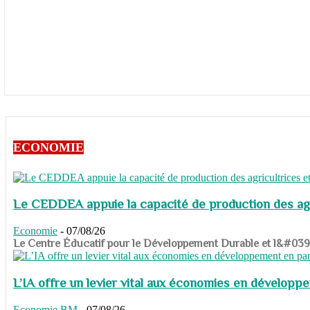
ECONOMIE
Le CEDDEA appuie la capacité de production des agri
Economie
-
07/08/26
​​​​​​​Le Centre Éducatif pour le Développement Durable et l&#
L’IA offre un levier vital aux économies en dévelop
Economie
BM
-
07/08/26