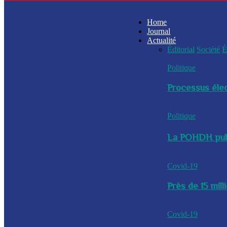
Home
Journal
Actualité
Éditorial
Société
É
Politique
Processus élec
Politique
La POHDH publi
Covid-19
Près de 15 mil
Covid-19