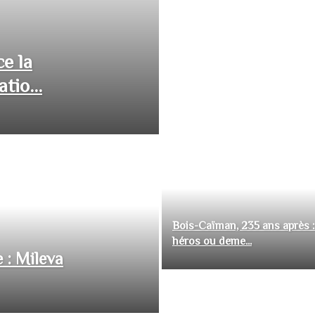
ce la
tio...
Bois-Caïman, 235 ans après :
héros ou deme...
 : Mileva