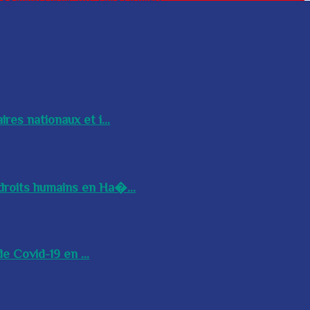
res nationaux et i...
droits humains en Ha�...
e Covid-19 en ...