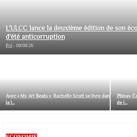
L’ULCC lance la deuxième édition de son éco
d’été anticorruption
Pol
-
08/08/26
Avec « My Art Beats »: Rachelle Scott se livre dans
Plimay Éd
la l...
de J...
ECONOMIE