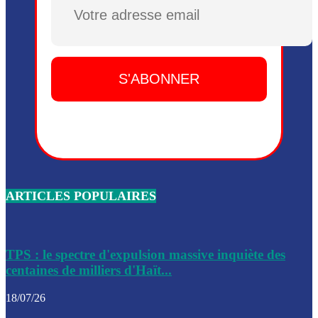
Plusieurs drones explosifs ont été largués dans la zone de 
Dieu, le mardi 2 juin.
Leslie Voltaire annonce la remise du pouvoir le 7 février, s
du 3 avril 2024
Médecins Sans Frontières (MSF) annonce la suspension de 
à Bel-Air
Nouveau Numéro d’Identification pour toute demande ou
renouvellement de passeport en Haïti
ARTICLES POPULAIRES
Le consul haïtien à Santiago démissionne, dénonçant les dif
migratoires des Haïtiens
Les forces de l’ordre ont lancé une vaste opération dans le
de Bel-Air et Bas-Delmas
TPS : le spectre d'expulsion massive inquiète des
centaines de milliers d'Haït...
Les forces de l’ordre ont réussi à neutraliser plusieurs ban
cadre d’une opération
18/07/26