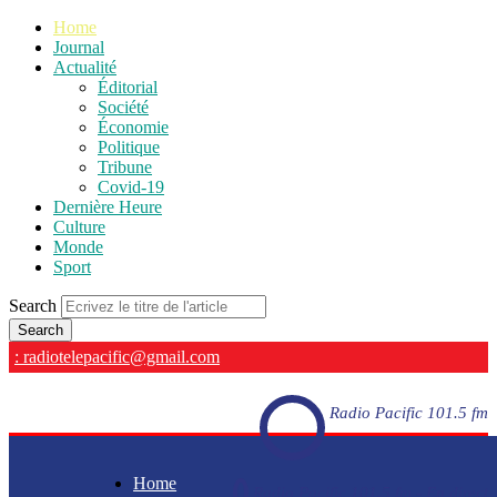
Home
Journal
Actualité
Éditorial
Société
Économie
Politique
Tribune
Covid-19
Dernière Heure
Culture
Monde
Sport
Search
: radiotelepacific@gmail.com
Radio Pacific 101.5 fm
Home
Radio Pacific 101.5 fm - En direct