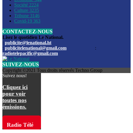
Société
2224
Culture
3235
Les funérailles du journaliste Jimmy Jean tué lors de l’atta
Tribune
3146
par les bandits
Covid-19
363
CONTACTEZ-NOUS
Des échanges de tirs entre les forces de l’ordre et des ban
signalés, mercredi
Lisez le quotidien Le National.
:
publicite@lenational.ht
:
publicitelenational@gmail.com
:
L’ancien directeur general de la police nationale d’Haiti, M
radiotelepacific@gmail.com
a été intronisé, mardi
SUIVEZ-NOUS
L’ex député Prophane Victor sous les verrous de la PNH. Il a
Copyright ©2021 Tous droits réservés Techno Group
dimanche par la DCPJ
Suivez nous!
Plus de 700 nouveaux policiers ont été gradués, vendredi, 
Cliquez ici
de Police nationale d’Haiti
pour voir
toutes nos
Le gouvernement américain a décidé de rembourser les fr
émissions.
dossier pour près de 100.000 migrants
La commission municipale de Pétion-Ville informe avoir pri
Radio Télé
mesures pour renforcer la sécurité