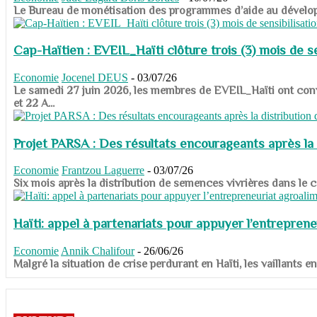
​​​​​​​Le Bureau de monétisation des programmes d’aide au dévelo
Cap-Haïtien : EVEIL_Haïti clôture trois (3) mois de sen
Economie
Jocenel DEUS
-
03/07/26
Le samedi 27 juin 2026, les membres de EVEIL_Haïti ont convié
et 22 A...
Projet PARSA : Des résultats encourageants après la 
Economie
Frantzou Laguerre
-
03/07/26
​​​​​​​Six mois après la distribution de semences vivrières dans 
Haïti: appel à partenariats pour appuyer l’entreprene
Economie
Annik Chalifour
-
26/06/26
​​​​​​​Malgré la situation de crise perdurant en Haïti, les vailla