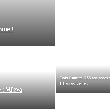
hme !
Bois-Caïman, 235 ans après :
héros ou deme...
 : Mileva