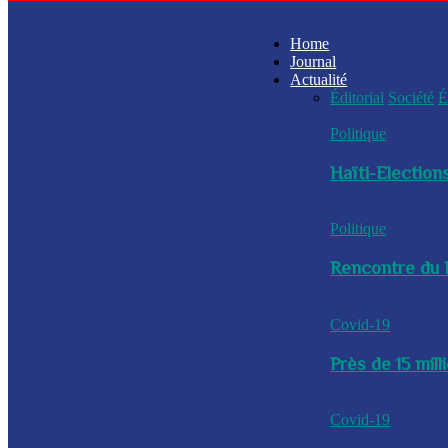
Home
Journal
Actualité
Éditorial
Société
É
Politique
Haïti-Elections
Politique
Rencontre du P
Covid-19
Près de 15 mil
Covid-19