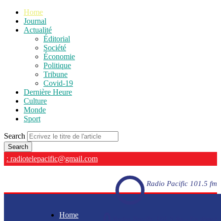
Home
Journal
Actualité
Éditorial
Société
Économie
Politique
Tribune
Covid-19
Dernière Heure
Culture
Monde
Sport
Search
: radiotelepacific@gmail.com
Radio Pacific 101.5 fm
Home
Radio Pacific 101.5 fm - En direct