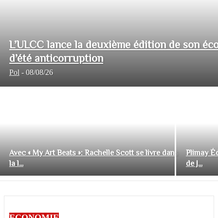
L’ULCC lance la deuxième édition de son éco
d’été anticorruption
Pol
-
08/08/26
Avec « My Art Beats »: Rachelle Scott se livre dans
Plimay Éd
la l...
de J...
ECONOMIE