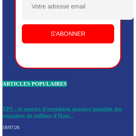
Plusieurs drones explosifs ont été largués dans la zone de 
Dieu, le mardi 2 juin.
Leslie Voltaire annonce la remise du pouvoir le 7 février, s
du 3 avril 2024
Médecins Sans Frontières (MSF) annonce la suspension de 
à Bel-Air
Nouveau Numéro d’Identification pour toute demande ou
renouvellement de passeport en Haïti
ARTICLES POPULAIRES
Le consul haïtien à Santiago démissionne, dénonçant les dif
migratoires des Haïtiens
Les forces de l’ordre ont lancé une vaste opération dans le
de Bel-Air et Bas-Delmas
TPS : le spectre d'expulsion massive inquiète des
centaines de milliers d'Haït...
Les forces de l’ordre ont réussi à neutraliser plusieurs ban
cadre d’une opération
18/07/26