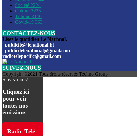
Société
2224
Culture
3235
Les funérailles du journaliste Jimmy Jean tué lors de l’atta
Tribune
3146
par les bandits
Covid-19
363
CONTACTEZ-NOUS
Des échanges de tirs entre les forces de l’ordre et des ban
signalés, mercredi
Lisez le quotidien Le National.
:
publicite@lenational.ht
:
publicitelenational@gmail.com
:
L’ancien directeur general de la police nationale d’Haiti, M
radiotelepacific@gmail.com
a été intronisé, mardi
SUIVEZ-NOUS
L’ex député Prophane Victor sous les verrous de la PNH. Il a
Copyright ©2021 Tous droits réservés Techno Group
dimanche par la DCPJ
Suivez nous!
Plus de 700 nouveaux policiers ont été gradués, vendredi, 
Cliquez ici
de Police nationale d’Haiti
pour voir
toutes nos
Le gouvernement américain a décidé de rembourser les fr
émissions.
dossier pour près de 100.000 migrants
La commission municipale de Pétion-Ville informe avoir pri
Radio Télé
mesures pour renforcer la sécurité