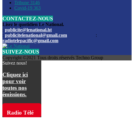
Les funérailles du journaliste Jimmy Jean tué lors de l’atta
Tribune
3146
par les bandits
Covid-19
363
CONTACTEZ-NOUS
Des échanges de tirs entre les forces de l’ordre et des ban
signalés, mercredi
Lisez le quotidien Le National.
:
publicite@lenational.ht
:
publicitelenational@gmail.com
:
L’ancien directeur general de la police nationale d’Haiti, M
radiotelepacific@gmail.com
a été intronisé, mardi
SUIVEZ-NOUS
L’ex député Prophane Victor sous les verrous de la PNH. Il a
Copyright ©2021 Tous droits réservés Techno Group
dimanche par la DCPJ
Suivez nous!
Plus de 700 nouveaux policiers ont été gradués, vendredi, 
Cliquez ici
de Police nationale d’Haiti
pour voir
toutes nos
Le gouvernement américain a décidé de rembourser les fr
émissions.
dossier pour près de 100.000 migrants
La commission municipale de Pétion-Ville informe avoir pri
Radio Télé
mesures pour renforcer la sécurité
Pacific sur
L’Administration fédérale de l’Aviation (FAA) a atténué l’int
vols vers Haïti