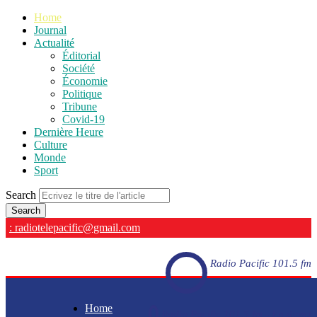
Home
Journal
Actualité
Éditorial
Société
Économie
Politique
Tribune
Covid-19
Dernière Heure
Culture
Monde
Sport
Search
: radiotelepacific@gmail.com
Radio Pacific 101.5 fm
Home
Radio Pacific 101.5 fm - En direct