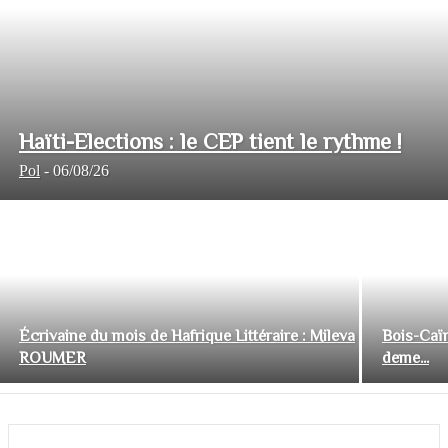
Haïti-Elections : le CEP tient le rythme !
Pol
-
06/08/26
Écrivaine du mois de Hafrique Littéraire : Mileva
Bois-Caïm
ROUMER
deme...