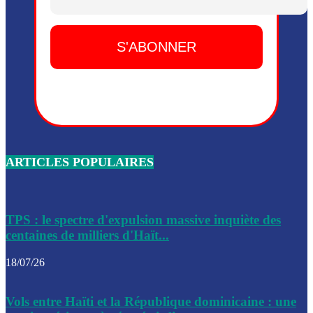
Dieu, le mardi 2 juin.
Leslie Voltaire annonce la remise du pouvoir le 7 février, s
du 3 avril 2024
Médecins Sans Frontières (MSF) annonce la suspension de 
à Bel-Air
Nouveau Numéro d’Identification pour toute demande ou
renouvellement de passeport en Haïti
ARTICLES POPULAIRES
Le consul haïtien à Santiago démissionne, dénonçant les dif
migratoires des Haïtiens
Les forces de l’ordre ont lancé une vaste opération dans le
de Bel-Air et Bas-Delmas
TPS : le spectre d'expulsion massive inquiète des
centaines de milliers d'Haït...
Les forces de l’ordre ont réussi à neutraliser plusieurs ban
cadre d’une opération
18/07/26
Le CEP a publié mardi le nouveau calendrier électoral pour
Vols entre Haïti et la République dominicaine : une
l’organisation des élections dans le pays