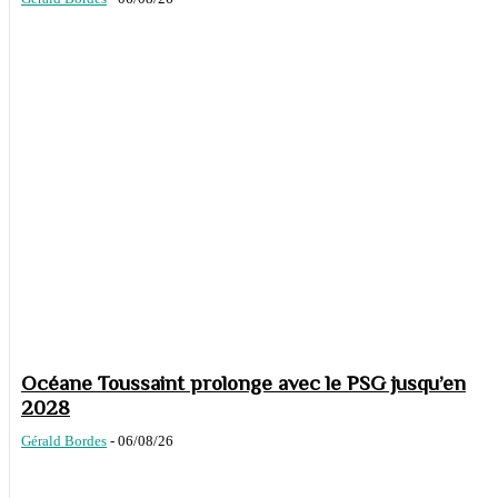
Océane Toussaint prolonge avec le PSG jusqu’en
2028
Gérald Bordes
-
06/08/26