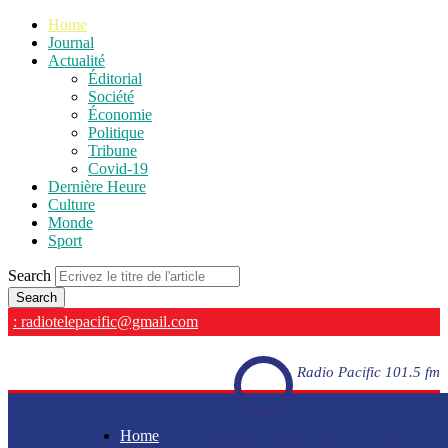
Home
Journal
Actualité
Éditorial
Société
Économie
Politique
Tribune
Covid-19
Dernière Heure
Culture
Monde
Sport
Search
: radiotelepacific@gmail.com
Radio Pacific 101.5 fm
Home
Radio Pacific 101.5 fm - En direct