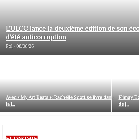
L’ULCC lance la deuxième édition de son éco
d’été anticorruption
Pol
-
08/08/26
Avec « My Art Beats »: Rachelle Scott se livre dans
Plimay Éd
la l...
de J...
ECONOMIE