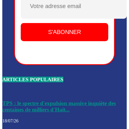
Plusieurs drones explosifs ont été largués dans la zone de 
Dieu, le mardi 2 juin.
Leslie Voltaire annonce la remise du pouvoir le 7 février, s
du 3 avril 2024
Médecins Sans Frontières (MSF) annonce la suspension de 
à Bel-Air
Nouveau Numéro d’Identification pour toute demande ou
renouvellement de passeport en Haïti
ARTICLES POPULAIRES
Le consul haïtien à Santiago démissionne, dénonçant les dif
migratoires des Haïtiens
Les forces de l’ordre ont lancé une vaste opération dans le
de Bel-Air et Bas-Delmas
TPS : le spectre d'expulsion massive inquiète des
centaines de milliers d'Haït...
Les forces de l’ordre ont réussi à neutraliser plusieurs ban
cadre d’une opération
18/07/26