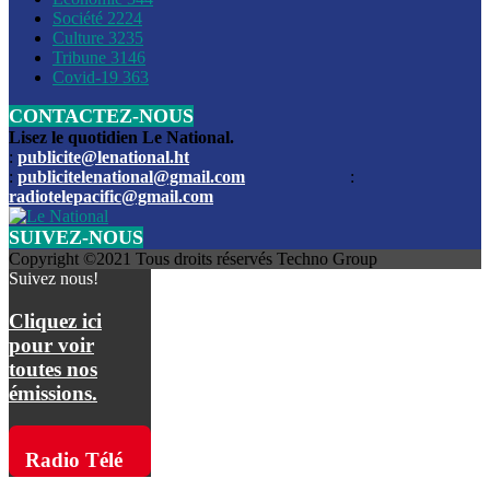
Société
2224
Culture
3235
Les funérailles du journaliste Jimmy Jean tué lors de l’atta
Tribune
3146
par les bandits
Covid-19
363
CONTACTEZ-NOUS
Des échanges de tirs entre les forces de l’ordre et des ban
signalés, mercredi
Lisez le quotidien Le National.
:
publicite@lenational.ht
:
publicitelenational@gmail.com
:
L’ancien directeur general de la police nationale d’Haiti, M
radiotelepacific@gmail.com
a été intronisé, mardi
SUIVEZ-NOUS
L’ex député Prophane Victor sous les verrous de la PNH. Il a
Copyright ©2021 Tous droits réservés Techno Group
dimanche par la DCPJ
Suivez nous!
Plus de 700 nouveaux policiers ont été gradués, vendredi, 
Cliquez ici
de Police nationale d’Haiti
pour voir
toutes nos
Le gouvernement américain a décidé de rembourser les fr
émissions.
dossier pour près de 100.000 migrants
La commission municipale de Pétion-Ville informe avoir pri
Radio Télé
mesures pour renforcer la sécurité