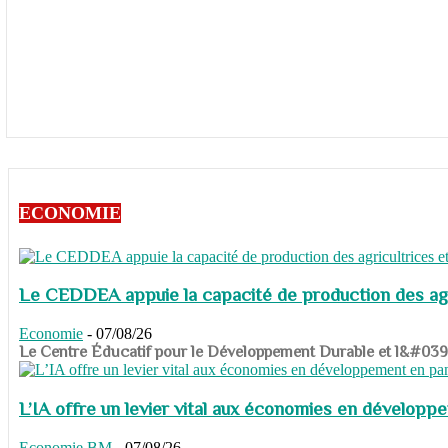
ECONOMIE
Le CEDDEA appuie la capacité de production des agri
Economie
-
07/08/26
​​​​​​​Le Centre Éducatif pour le Développement Durable et l&#
L’IA offre un levier vital aux économies en dévelop
Economie
BM
-
07/08/26