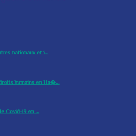
res nationaux et i...
droits humains en Ha�...
e Covid-19 en ...