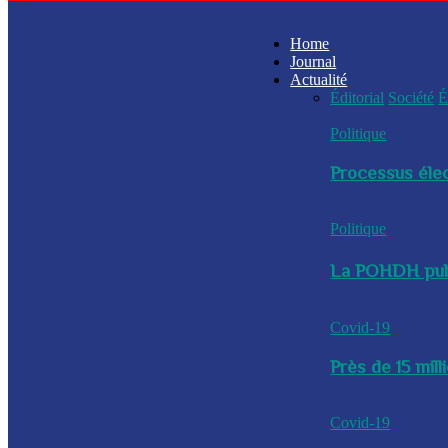
Home
Journal
Actualité
Éditorial
Société
É
Politique
Processus élec
Politique
La POHDH publi
Covid-19
Près de 15 mil
Covid-19