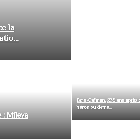
ce la
tio...
Bois-Caïman, 235 ans après :
héros ou deme...
 : Mileva