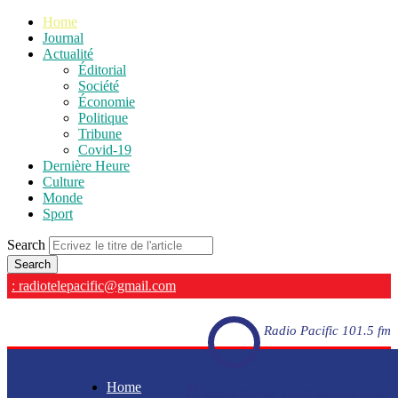
Home
Journal
Actualité
Éditorial
Société
Économie
Politique
Tribune
Covid-19
Dernière Heure
Culture
Monde
Sport
Search
: radiotelepacific@gmail.com
Radio Pacific 101.5 fm
Home
Radio Pacific 101.5 fm - En direct