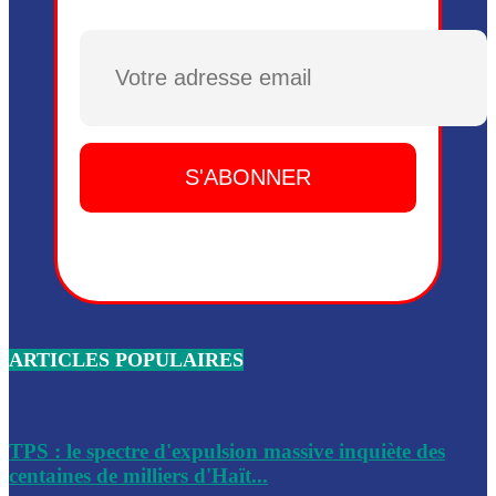
Plusieurs drones explosifs ont été largués dans la zone de 
Dieu, le mardi 2 juin.
Plusieurs drones explosifs ont été largués dans la zone de 
Dieu, le mardi 2 juin.
Leslie Voltaire annonce la remise du pouvoir le 7 février, s
du 3 avril 2024
Médecins Sans Frontières (MSF) annonce la suspension de 
à Bel-Air
Nouveau Numéro d’Identification pour toute demande ou
renouvellement de passeport en Haïti
ARTICLES POPULAIRES
Le consul haïtien à Santiago démissionne, dénonçant les dif
migratoires des Haïtiens
Les forces de l’ordre ont lancé une vaste opération dans le
de Bel-Air et Bas-Delmas
TPS : le spectre d'expulsion massive inquiète des
centaines de milliers d'Haït...