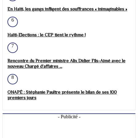
En Haïti, les gangs infligent des souffrances « inimaginables »
6
Haïti-Elections : le CEP tient le rythme !
7
Rencontre du Premier ministre Alix Didier Fils-Aimé avec le
nouveau Chargé d’affaires ...
8
ONAPÉ : Stéphanie Paultre présente le bilan de ses 100
premiers jours
- Publicité -