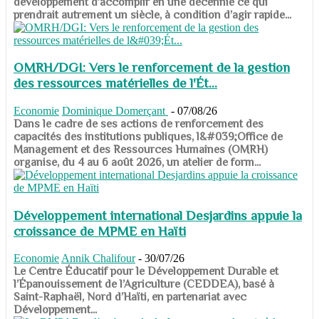
développement d’accomplir en une décennie ce qui
prendrait autrement un siècle, à condition d’agir rapide...
OMRH/DGI: Vers le renforcement de la gestion
des ressources matérielles de l'Ét...
Economie
Dominique Domerçant
-
07/08/26
Dans le cadre de ses actions de renforcement des
capacités des institutions publiques, l&#039;Office de
Management et des Ressources Humaines (OMRH)
organise, du 4 au 6 août 2026, un atelier de form...
Développement international Desjardins appuie la
croissance de MPME en Haïti
Economie
Annik Chalifour
-
30/07/26
​​​​​​​Le Centre Éducatif pour le Développement Durable et
l’Épanouissement de l’Agriculture (CEDDEA), basé à
Saint-Raphaël, Nord d’Haïti, en partenariat avec
Développement...