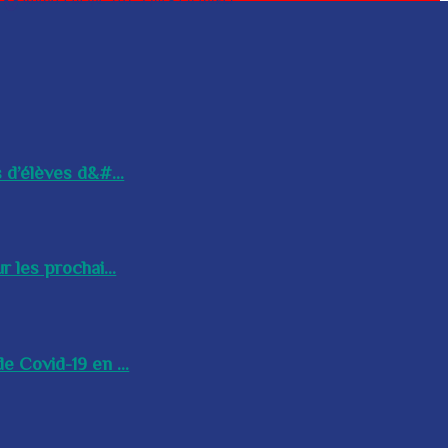
 d’élèves d&#...
 les prochai...
e Covid-19 en ...