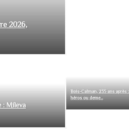
bre 2026,
Bois-Caïman, 235 ans après :
héros ou deme...
 : Mileva