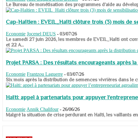
​​​​​​​Le Bureau de monétisation des programmes d’aide au dévelo
Cap-Haïtien : EVEIL_Haïti clôture trois (3) mois de sen
Economie
Jocenel DEUS
-
03/07/26
Le samedi 27 juin 2026, les membres de EVEIL_Haïti ont convié
et 22 A...
Projet PARSA : Des résultats encourageants après la 
Economie
Frantzou Laguerre
-
03/07/26
​​​​​​​Six mois après la distribution de semences vivrières dans 
Haïti: appel à partenariats pour appuyer l’entreprene
Economie
Annik Chalifour
-
26/06/26
​​​​​​​Malgré la situation de crise perdurant en Haïti, les vailla