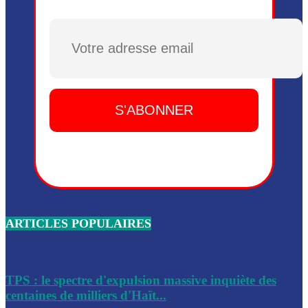
Plusieurs drones explosifs ont été largués dans la zone de 
Dieu, le mardi 2 juin.
Plusieurs drones explosifs ont été largués dans la zone de 
Dieu, le mardi 2 juin.
Leslie Voltaire annonce la remise du pouvoir le 7 février, s
du 3 avril 2024
Médecins Sans Frontières (MSF) annonce la suspension de 
à Bel-Air
Nouveau Numéro d’Identification pour toute demande ou
renouvellement de passeport en Haïti
ARTICLES POPULAIRES
Le consul haïtien à Santiago démissionne, dénonçant les dif
migratoires des Haïtiens
Les forces de l’ordre ont lancé une vaste opération dans le
de Bel-Air et Bas-Delmas
TPS : le spectre d'expulsion massive inquiète des
centaines de milliers d'Haït...