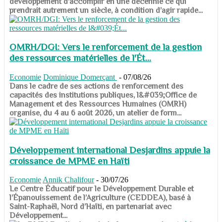
développement d’accomplir en une décennie ce qui
prendrait autrement un siècle, à condition d’agir rapide...
OMRH/DGI: Vers le renforcement de la gestion
des ressources matérielles de l'Ét...
Economie
Dominique Domerçant
-
07/08/26
Dans le cadre de ses actions de renforcement des
capacités des institutions publiques, l&#039;Office de
Management et des Ressources Humaines (OMRH)
organise, du 4 au 6 août 2026, un atelier de form...
Développement international Desjardins appuie la
croissance de MPME en Haïti
Economie
Annik Chalifour
-
30/07/26
​​​​​​​Le Centre Éducatif pour le Développement Durable et
l’Épanouissement de l’Agriculture (CEDDEA), basé à
Saint-Raphaël, Nord d’Haïti, en partenariat avec
Développement...