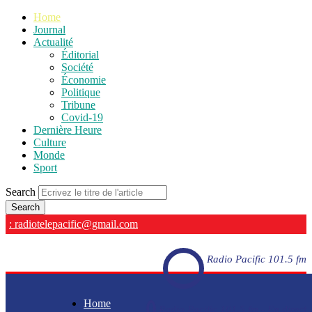
Home
Journal
Actualité
Éditorial
Société
Économie
Politique
Tribune
Covid-19
Dernière Heure
Culture
Monde
Sport
Search
: radiotelepacific@gmail.com
Radio Pacific 101.5 fm
Home
Radio Pacific 101.5 fm - En direct