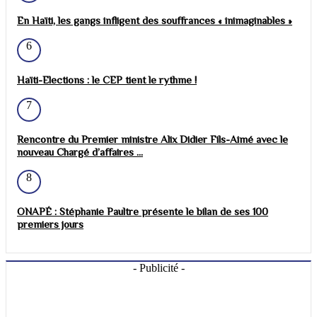
En Haïti, les gangs infligent des souffrances « inimaginables »
6
Haïti-Elections : le CEP tient le rythme !
7
Rencontre du Premier ministre Alix Didier Fils-Aimé avec le
nouveau Chargé d’affaires ...
8
ONAPÉ : Stéphanie Paultre présente le bilan de ses 100
premiers jours
- Publicité -