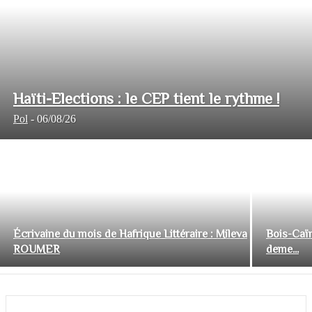
Haïti-Elections : le CEP tient le rythme !
Pol
-
06/08/26
Écrivaine du mois de Hafrique Littéraire : Mileva
Bois-Caïm
ROUMER
deme...