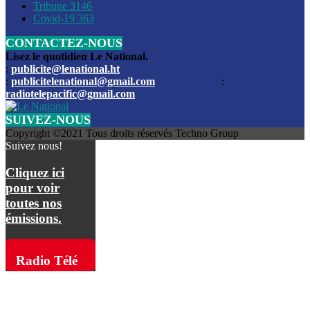
Les funérailles du journaliste Jimmy Jean tué lors de l’atta
Tribune
3146
par les bandits
Covid-19
363
CONTACTEZ-NOUS
Des échanges de tirs entre les forces de l’ordre et des ban
signalés, mercredi
Lisez le quotidien Le National.
:
publicite@lenational.ht
:
publicitelenational@gmail.com
:
L’ancien directeur general de la police nationale d’Haiti, M
radiotelepacific@gmail.com
a été intronisé, mardi
SUIVEZ-NOUS
L’ex député Prophane Victor sous les verrous de la PNH. Il a
Copyright ©2021 Tous droits réservés Techno Group
dimanche par la DCPJ
Suivez nous!
Plus de 700 nouveaux policiers ont été gradués, vendredi, 
Cliquez ici
de Police nationale d’Haiti
pour voir
toutes nos
Le gouvernement américain a décidé de rembourser les fr
émissions.
dossier pour près de 100.000 migrants
La commission municipale de Pétion-Ville informe avoir pri
Radio Télé
mesures pour renforcer la sécurité
Pacific sur
L’Administration fédérale de l’Aviation (FAA) a atténué l’int
vols vers Haïti