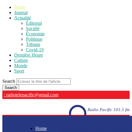
Home
Journal
Actualité
Éditorial
Société
Économie
Politique
Tribune
Covid-19
Dernière Heure
Culture
Monde
Sport
Search
: radiotelepacific@gmail.com
Radio Pacific 101.5 fm
Home
Radio Pacific 101.5 fm - En direct