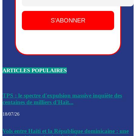
Dieu, le mardi 2 juin.
Leslie Voltaire annonce la remise du pouvoir le 7 février, s
du 3 avril 2024
Médecins Sans Frontières (MSF) annonce la suspension de 
à Bel-Air
Nouveau Numéro d’Identification pour toute demande ou
renouvellement de passeport en Haïti
ARTICLES POPULAIRES
Le consul haïtien à Santiago démissionne, dénonçant les dif
migratoires des Haïtiens
Les forces de l’ordre ont lancé une vaste opération dans le
de Bel-Air et Bas-Delmas
TPS : le spectre d'expulsion massive inquiète des
centaines de milliers d'Haït...
Les forces de l’ordre ont réussi à neutraliser plusieurs ban
cadre d’une opération
18/07/26
Le CEP a publié mardi le nouveau calendrier électoral pour
Vols entre Haïti et la République dominicaine : une
l’organisation des élections dans le pays