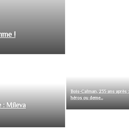
hme !
Bois-Caïman, 235 ans après :
héros ou deme...
 : Mileva