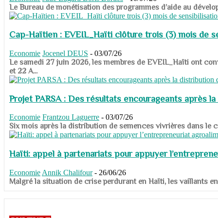
​​​​​​​Le Bureau de monétisation des programmes d’aide au dévelo
Cap-Haïtien : EVEIL_Haïti clôture trois (3) mois de sen
Economie
Jocenel DEUS
-
03/07/26
Le samedi 27 juin 2026, les membres de EVEIL_Haïti ont convié
et 22 A...
Projet PARSA : Des résultats encourageants après la 
Economie
Frantzou Laguerre
-
03/07/26
​​​​​​​Six mois après la distribution de semences vivrières dans 
Haïti: appel à partenariats pour appuyer l’entreprene
Economie
Annik Chalifour
-
26/06/26
​​​​​​​Malgré la situation de crise perdurant en Haïti, les vailla