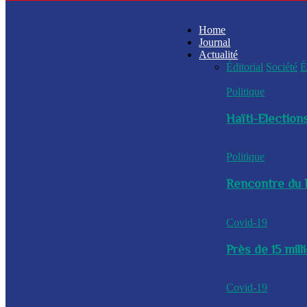
Home
Journal
Actualité
Éditorial
Société
É
Politique
Haïti-Elections
Politique
Rencontre du P
Covid-19
Près de 15 mil
Covid-19