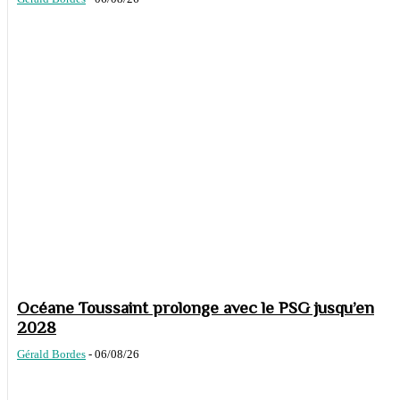
Océane Toussaint prolonge avec le PSG jusqu’en
2028
Gérald Bordes
-
06/08/26