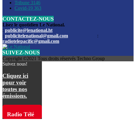
Les funérailles du journaliste Jimmy Jean tué lors de l’atta
Tribune
3146
par les bandits
Covid-19
363
CONTACTEZ-NOUS
Des échanges de tirs entre les forces de l’ordre et des ban
signalés, mercredi
Lisez le quotidien Le National.
:
publicite@lenational.ht
:
publicitelenational@gmail.com
:
L’ancien directeur general de la police nationale d’Haiti, M
radiotelepacific@gmail.com
a été intronisé, mardi
SUIVEZ-NOUS
L’ex député Prophane Victor sous les verrous de la PNH. Il a
Copyright ©2021 Tous droits réservés Techno Group
dimanche par la DCPJ
Suivez nous!
Plus de 700 nouveaux policiers ont été gradués, vendredi, 
Cliquez ici
de Police nationale d’Haiti
pour voir
toutes nos
Le gouvernement américain a décidé de rembourser les fr
émissions.
dossier pour près de 100.000 migrants
La commission municipale de Pétion-Ville informe avoir pri
Radio Télé
mesures pour renforcer la sécurité
Pacific sur
L’Administration fédérale de l’Aviation (FAA) a atténué l’int
vols vers Haïti