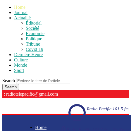
Home
Journal
Actualité
Éditorial
Société
Économie
Politique
Tribune
Covid-19
Dernière Heure
Culture
Monde
Sport
Search
: radiotelepacific@gmail.com
Radio Pacific 101.5 fm
Home
Radio Pacific 101.5 fm - En direct