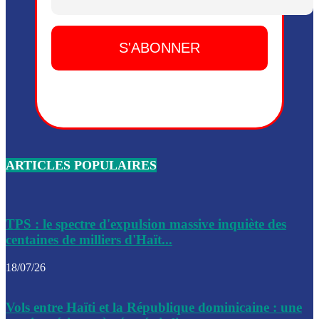
Dieu, le mardi 2 juin.
Leslie Voltaire annonce la remise du pouvoir le 7 février, s
du 3 avril 2024
Médecins Sans Frontières (MSF) annonce la suspension de 
à Bel-Air
Nouveau Numéro d’Identification pour toute demande ou
renouvellement de passeport en Haïti
ARTICLES POPULAIRES
Le consul haïtien à Santiago démissionne, dénonçant les dif
migratoires des Haïtiens
Les forces de l’ordre ont lancé une vaste opération dans le
de Bel-Air et Bas-Delmas
TPS : le spectre d'expulsion massive inquiète des
centaines de milliers d'Haït...
Les forces de l’ordre ont réussi à neutraliser plusieurs ban
cadre d’une opération
18/07/26
Le CEP a publié mardi le nouveau calendrier électoral pour
Vols entre Haïti et la République dominicaine : une
l’organisation des élections dans le pays