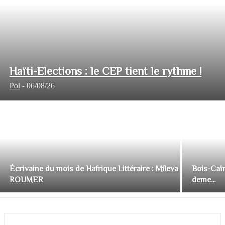
Haïti-Elections : le CEP tient le rythme !
Pol
-
06/08/26
Écrivaine du mois de Hafrique Littéraire : Mileva
Bois-Caïm
ROUMER
deme...