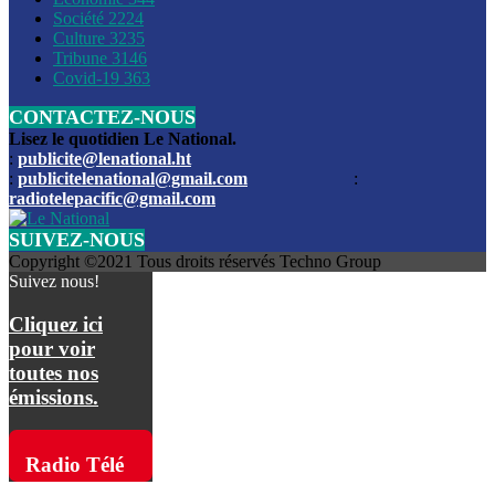
Société
2224
Culture
3235
Les funérailles du journaliste Jimmy Jean tué lors de l’atta
Tribune
3146
par les bandits
Covid-19
363
CONTACTEZ-NOUS
Des échanges de tirs entre les forces de l’ordre et des ban
signalés, mercredi
Lisez le quotidien Le National.
:
publicite@lenational.ht
:
publicitelenational@gmail.com
:
L’ancien directeur general de la police nationale d’Haiti, M
radiotelepacific@gmail.com
a été intronisé, mardi
SUIVEZ-NOUS
L’ex député Prophane Victor sous les verrous de la PNH. Il a
Copyright ©2021 Tous droits réservés Techno Group
dimanche par la DCPJ
Suivez nous!
Plus de 700 nouveaux policiers ont été gradués, vendredi, 
Cliquez ici
de Police nationale d’Haiti
pour voir
toutes nos
Le gouvernement américain a décidé de rembourser les fr
émissions.
dossier pour près de 100.000 migrants
La commission municipale de Pétion-Ville informe avoir pri
Radio Télé
mesures pour renforcer la sécurité