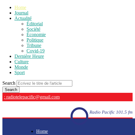
Home
Journal
Actualité
Éditorial
Société
Économie
Politique
Tribune
Covid-19
Dernière Heure
Culture
Monde
Sport
Search
: radiotelepacific@gmail.com
Radio Pacific 101.5 fm
Home
Radio Pacific 101.5 fm - En direct