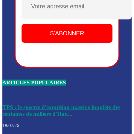
Plusieurs drones explosifs ont été largués dans la zone de 
Dieu, le mardi 2 juin.
Leslie Voltaire annonce la remise du pouvoir le 7 février, s
du 3 avril 2024
Médecins Sans Frontières (MSF) annonce la suspension de 
à Bel-Air
Nouveau Numéro d’Identification pour toute demande ou
renouvellement de passeport en Haïti
ARTICLES POPULAIRES
Le consul haïtien à Santiago démissionne, dénonçant les dif
migratoires des Haïtiens
Les forces de l’ordre ont lancé une vaste opération dans le
de Bel-Air et Bas-Delmas
TPS : le spectre d'expulsion massive inquiète des
centaines de milliers d'Haït...
Les forces de l’ordre ont réussi à neutraliser plusieurs ban
cadre d’une opération
18/07/26