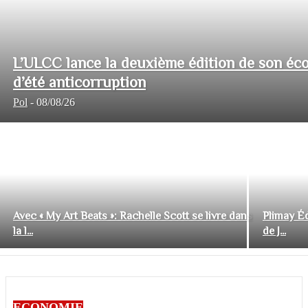
L’ULCC lance la deuxième édition de son éco
d’été anticorruption
Pol
-
08/08/26
Avec « My Art Beats »: Rachelle Scott se livre dans
Plimay Éd
la l...
de J...
ECONOMIE