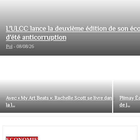
L’ULCC lance la deuxième édition de son éco
d’été anticorruption
Pol
-
08/08/26
Avec « My Art Beats »: Rachelle Scott se livre dans
Plimay Éd
la l...
de J...
ECONOMIE