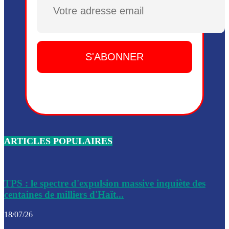
Plusieurs drones explosifs ont été largués dans la zone de 
Dieu, le mardi 2 juin.
Leslie Voltaire annonce la remise du pouvoir le 7 février, s
du 3 avril 2024
Médecins Sans Frontières (MSF) annonce la suspension de 
à Bel-Air
Nouveau Numéro d’Identification pour toute demande ou
renouvellement de passeport en Haïti
ARTICLES POPULAIRES
Le consul haïtien à Santiago démissionne, dénonçant les dif
migratoires des Haïtiens
Les forces de l’ordre ont lancé une vaste opération dans le
de Bel-Air et Bas-Delmas
TPS : le spectre d'expulsion massive inquiète des
centaines de milliers d'Haït...
Les forces de l’ordre ont réussi à neutraliser plusieurs ban
cadre d’une opération
18/07/26