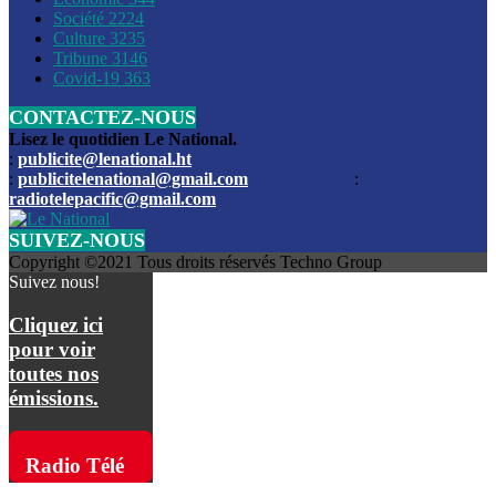
Société
2224
Culture
3235
Les funérailles du journaliste Jimmy Jean tué lors de l’atta
Tribune
3146
par les bandits
Covid-19
363
CONTACTEZ-NOUS
Des échanges de tirs entre les forces de l’ordre et des ban
signalés, mercredi
Lisez le quotidien Le National.
:
publicite@lenational.ht
:
publicitelenational@gmail.com
:
L’ancien directeur general de la police nationale d’Haiti, M
radiotelepacific@gmail.com
a été intronisé, mardi
SUIVEZ-NOUS
L’ex député Prophane Victor sous les verrous de la PNH. Il a
Copyright ©2021 Tous droits réservés Techno Group
dimanche par la DCPJ
Suivez nous!
Plus de 700 nouveaux policiers ont été gradués, vendredi, 
Cliquez ici
de Police nationale d’Haiti
pour voir
toutes nos
Le gouvernement américain a décidé de rembourser les fr
émissions.
dossier pour près de 100.000 migrants
La commission municipale de Pétion-Ville informe avoir pri
Radio Télé
mesures pour renforcer la sécurité