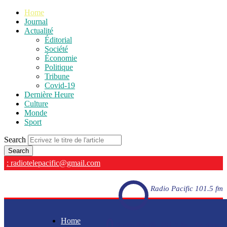
Home
Journal
Actualité
Éditorial
Société
Économie
Politique
Tribune
Covid-19
Dernière Heure
Culture
Monde
Sport
Search
: radiotelepacific@gmail.com
Radio Pacific 101.5 fm
Home
Radio Pacific 101.5 fm - En direct