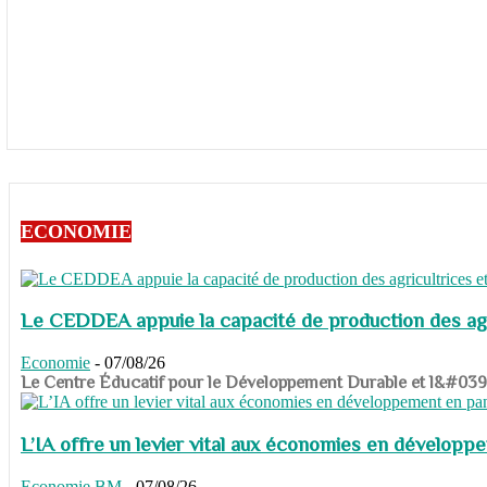
ECONOMIE
Le CEDDEA appuie la capacité de production des agri
Economie
-
07/08/26
​​​​​​​Le Centre Éducatif pour le Développement Durable et l&#
L’IA offre un levier vital aux économies en dévelop
Economie
BM
-
07/08/26