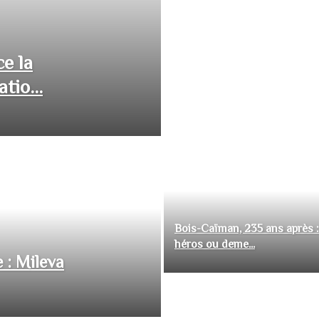
ce la
tio...
Bois-Caïman, 235 ans après :
héros ou deme...
 : Mileva