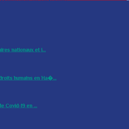
res nationaux et i...
droits humains en Ha�...
e Covid-19 en ...