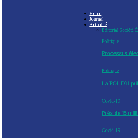
Home
Journal
Actualité
Éditorial
Société
É
Politique
Processus élec
Politique
La POHDH publi
Covid-19
Près de 15 mil
Covid-19