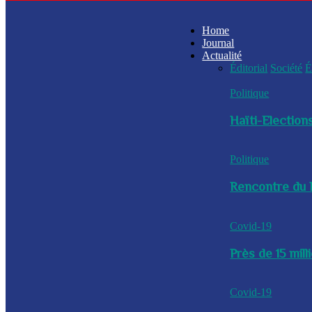
Home
Journal
Actualité
Éditorial
Société
É
Politique
Haïti-Elections
Politique
Rencontre du P
Covid-19
Près de 15 mil
Covid-19