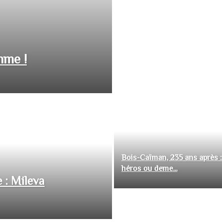
hme !
Bois-Caïman, 235 ans après :
héros ou deme...
 : Mileva