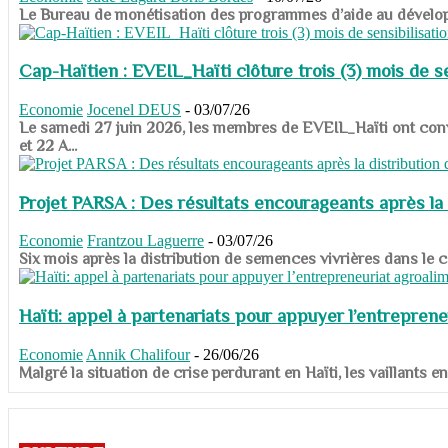
​​​​​​​Le Bureau de monétisation des programmes d’aide au dévelo
Cap-Haïtien : EVEIL_Haïti clôture trois (3) mois de sen
Economie
Jocenel DEUS
-
03/07/26
Le samedi 27 juin 2026, les membres de EVEIL_Haïti ont convié
et 22 A...
Projet PARSA : Des résultats encourageants après la 
Economie
Frantzou Laguerre
-
03/07/26
​​​​​​​Six mois après la distribution de semences vivrières dans 
Haïti: appel à partenariats pour appuyer l’entreprene
Economie
Annik Chalifour
-
26/06/26
​​​​​​​Malgré la situation de crise perdurant en Haïti, les vailla