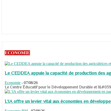
ECONOMIE
Le CEDDEA appuie la capacité de production des agri
Economie
-
07/08/26
​​​​​​​Le Centre Éducatif pour le Développement Durable et l&#
L’IA offre un levier vital aux économies en dévelop
Economie
BM
-
07/08/26