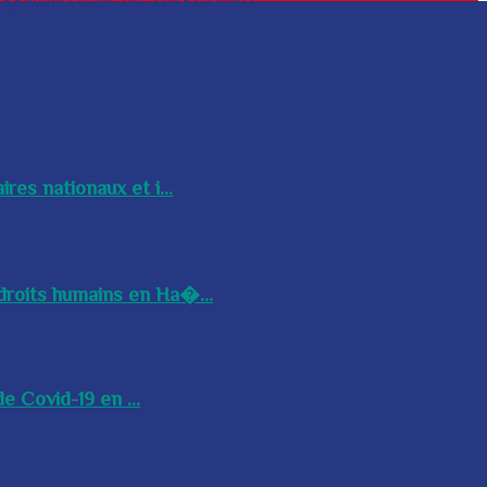
res nationaux et i...
droits humains en Ha�...
e Covid-19 en ...