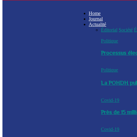
Home
Journal
Actualité
Éditorial
Société
É
Politique
Processus élec
Politique
La POHDH publi
Covid-19
Près de 15 mil
Covid-19