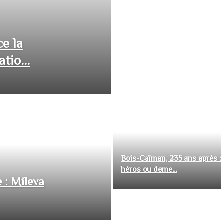
ce la
tio...
Bois-Caïman, 235 ans après :
héros ou deme...
 : Mileva