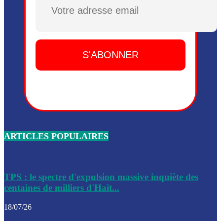
Plusieurs drones explosifs ont été largués dans la zone de 
Dieu, le mardi 2 juin.
Leslie Voltaire annonce la remise du pouvoir le 7 février, s
du 3 avril 2024
Médecins Sans Frontières (MSF) annonce la suspension de 
à Bel-Air
Nouveau Numéro d’Identification pour toute demande ou
renouvellement de passeport en Haïti
ARTICLES POPULAIRES
Le consul haïtien à Santiago démissionne, dénonçant les dif
migratoires des Haïtiens
Les forces de l’ordre ont lancé une vaste opération dans le
de Bel-Air et Bas-Delmas
TPS : le spectre d'expulsion massive inquiète des
centaines de milliers d'Haït...
Les forces de l’ordre ont réussi à neutraliser plusieurs ban
cadre d’une opération
18/07/26