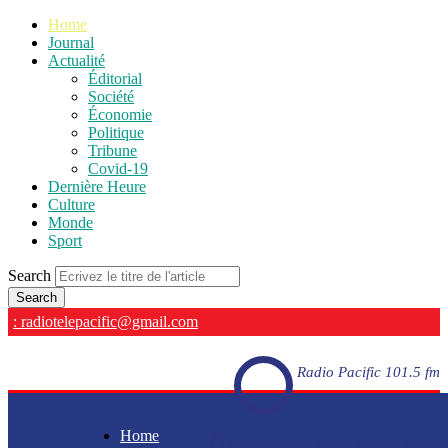
Home
Journal
Actualité
Éditorial
Société
Économie
Politique
Tribune
Covid-19
Dernière Heure
Culture
Monde
Sport
Search
: radiotelepacific@gmail.com
Radio Pacific 101.5 fm
Home
Radio Pacific 101.5 fm - En direct