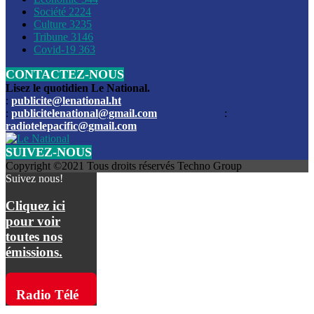
Société
2224
Culture
3235
Les funérailles du journaliste Jimmy Jean tué lors de l’atta
Tribune
3146
par les bandits
Covid-19
363
CONTACTEZ-NOUS
Des échanges de tirs entre les forces de l’ordre et des ban
signalés, mercredi
Lisez le quotidien Le National.
:
publicite@lenational.ht
:
publicitelenational@gmail.com
:
L’ancien directeur general de la police nationale d’Haiti, M
radiotelepacific@gmail.com
a été intronisé, mardi
SUIVEZ-NOUS
L’ex député Prophane Victor sous les verrous de la PNH. Il a
Copyright ©2021 Tous droits réservés Techno Group
dimanche par la DCPJ
Suivez nous!
Plus de 700 nouveaux policiers ont été gradués, vendredi, 
Cliquez ici
de Police nationale d’Haiti
pour voir
toutes nos
Le gouvernement américain a décidé de rembourser les fr
émissions.
dossier pour près de 100.000 migrants
La commission municipale de Pétion-Ville informe avoir pri
Radio Télé
mesures pour renforcer la sécurité