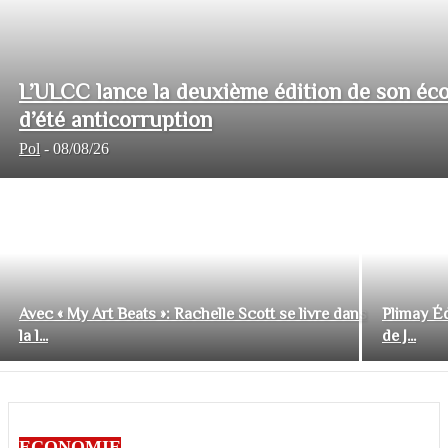
L’ULCC lance la deuxième édition de son éco
d’été anticorruption
Pol
-
08/08/26
Avec « My Art Beats »: Rachelle Scott se livre dans
Plimay Éd
la l...
de J...
ECONOMIE