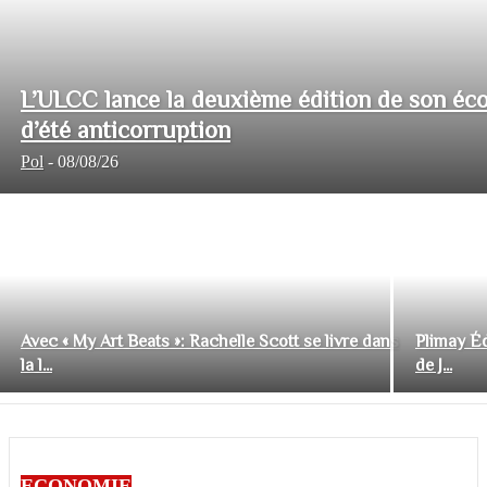
L’ULCC lance la deuxième édition de son éco
d’été anticorruption
Pol
-
08/08/26
Avec « My Art Beats »: Rachelle Scott se livre dans
Plimay Éd
la l...
de J...
ECONOMIE