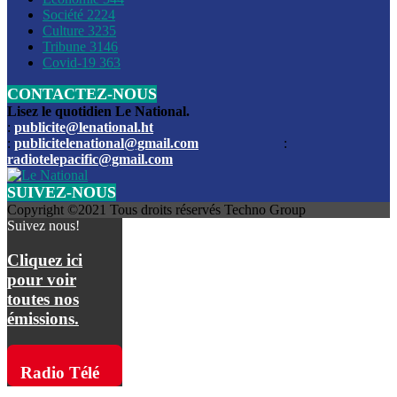
Société
2224
Culture
3235
Les funérailles du journaliste Jimmy Jean tué lors de l’atta
Tribune
3146
par les bandits
Covid-19
363
CONTACTEZ-NOUS
Des échanges de tirs entre les forces de l’ordre et des ban
signalés, mercredi
Lisez le quotidien Le National.
:
publicite@lenational.ht
:
publicitelenational@gmail.com
:
L’ancien directeur general de la police nationale d’Haiti, M
radiotelepacific@gmail.com
a été intronisé, mardi
SUIVEZ-NOUS
L’ex député Prophane Victor sous les verrous de la PNH. Il a
Copyright ©2021 Tous droits réservés Techno Group
dimanche par la DCPJ
Suivez nous!
Plus de 700 nouveaux policiers ont été gradués, vendredi, 
Cliquez ici
de Police nationale d’Haiti
pour voir
toutes nos
Le gouvernement américain a décidé de rembourser les fr
émissions.
dossier pour près de 100.000 migrants
La commission municipale de Pétion-Ville informe avoir pri
Radio Télé
mesures pour renforcer la sécurité