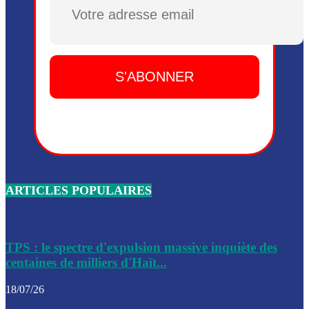
Plusieurs drones explosifs ont été largués dans la zone de 
Dieu, le mardi 2 juin.
Leslie Voltaire annonce la remise du pouvoir le 7 février, s
du 3 avril 2024
Médecins Sans Frontières (MSF) annonce la suspension de 
à Bel-Air
Nouveau Numéro d’Identification pour toute demande ou
renouvellement de passeport en Haïti
ARTICLES POPULAIRES
Le consul haïtien à Santiago démissionne, dénonçant les dif
migratoires des Haïtiens
Les forces de l’ordre ont lancé une vaste opération dans le
de Bel-Air et Bas-Delmas
TPS : le spectre d'expulsion massive inquiète des
centaines de milliers d'Haït...
Les forces de l’ordre ont réussi à neutraliser plusieurs ban
cadre d’une opération
18/07/26