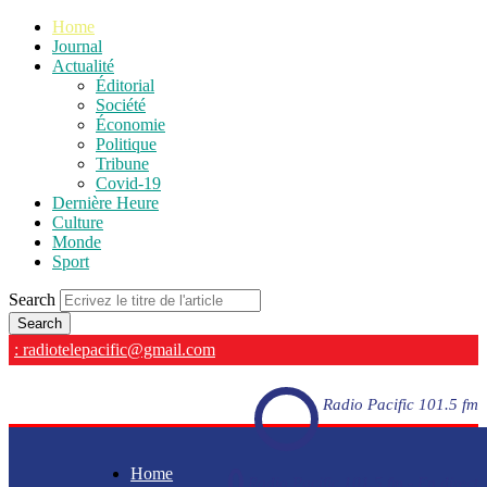
Home
Journal
Actualité
Éditorial
Société
Économie
Politique
Tribune
Covid-19
Dernière Heure
Culture
Monde
Sport
Search
: radiotelepacific@gmail.com
Radio Pacific 101.5 fm
Home
Radio Pacific 101.5 fm - En direct