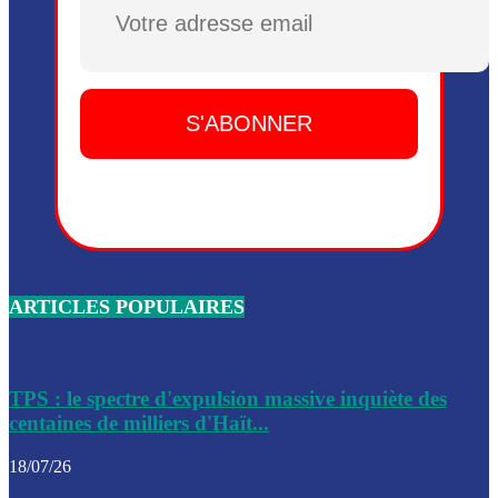
Plusieurs drones explosifs ont été largués dans la zone de 
Dieu, le mardi 2 juin.
Leslie Voltaire annonce la remise du pouvoir le 7 février, s
du 3 avril 2024
Médecins Sans Frontières (MSF) annonce la suspension de 
à Bel-Air
Nouveau Numéro d’Identification pour toute demande ou
renouvellement de passeport en Haïti
ARTICLES POPULAIRES
Le consul haïtien à Santiago démissionne, dénonçant les dif
migratoires des Haïtiens
Les forces de l’ordre ont lancé une vaste opération dans le
de Bel-Air et Bas-Delmas
TPS : le spectre d'expulsion massive inquiète des
centaines de milliers d'Haït...
Les forces de l’ordre ont réussi à neutraliser plusieurs ban
cadre d’une opération
18/07/26