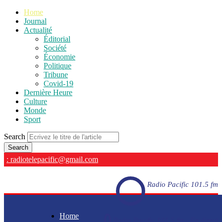
Home
Journal
Actualité
Éditorial
Société
Économie
Politique
Tribune
Covid-19
Dernière Heure
Culture
Monde
Sport
Search
: radiotelepacific@gmail.com
Radio Pacific 101.5 fm
Home
Radio Pacific 101.5 fm - En direct