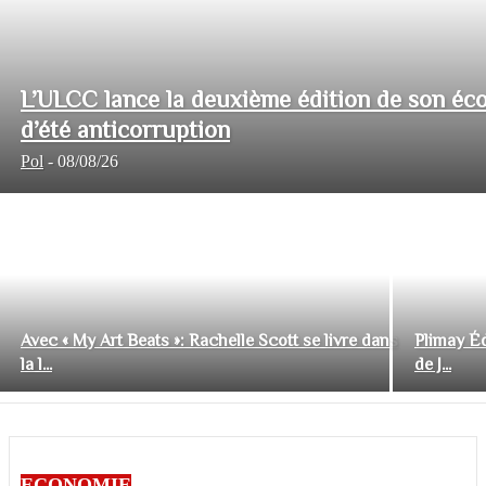
L’ULCC lance la deuxième édition de son éco
d’été anticorruption
Pol
-
08/08/26
Avec « My Art Beats »: Rachelle Scott se livre dans
Plimay Éd
la l...
de J...
ECONOMIE