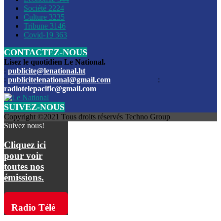
Société
2224
Culture
3235
Les funérailles du journaliste Jimmy Jean tué lors de l’atta
Tribune
3146
par les bandits
Covid-19
363
CONTACTEZ-NOUS
Des échanges de tirs entre les forces de l’ordre et des ban
signalés, mercredi
Lisez le quotidien Le National.
:
publicite@lenational.ht
:
publicitelenational@gmail.com
:
L’ancien directeur general de la police nationale d’Haiti, M
radiotelepacific@gmail.com
a été intronisé, mardi
SUIVEZ-NOUS
L’ex député Prophane Victor sous les verrous de la PNH. Il a
Copyright ©2021 Tous droits réservés Techno Group
dimanche par la DCPJ
Suivez nous!
Plus de 700 nouveaux policiers ont été gradués, vendredi, 
Cliquez ici
de Police nationale d’Haiti
pour voir
toutes nos
Le gouvernement américain a décidé de rembourser les fr
émissions.
dossier pour près de 100.000 migrants
La commission municipale de Pétion-Ville informe avoir pri
Radio Télé
mesures pour renforcer la sécurité