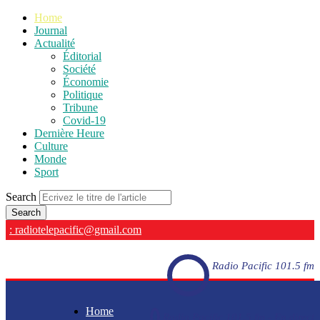
Home
Journal
Actualité
Éditorial
Société
Économie
Politique
Tribune
Covid-19
Dernière Heure
Culture
Monde
Sport
Search
: radiotelepacific@gmail.com
Radio Pacific 101.5 fm
Home
Radio Pacific 101.5 fm - En direct