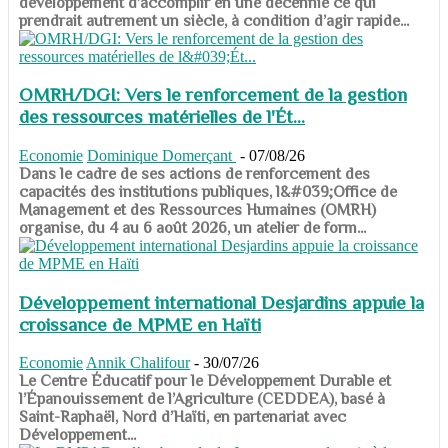
développement d’accomplir en une décennie ce qui
prendrait autrement un siècle, à condition d’agir rapide...
OMRH/DGI: Vers le renforcement de la gestion
des ressources matérielles de l'Ét...
Economie
Dominique Domerçant
-
07/08/26
Dans le cadre de ses actions de renforcement des
capacités des institutions publiques, l&#039;Office de
Management et des Ressources Humaines (OMRH)
organise, du 4 au 6 août 2026, un atelier de form...
Développement international Desjardins appuie la
croissance de MPME en Haïti
Economie
Annik Chalifour
-
30/07/26
​​​​​​​Le Centre Éducatif pour le Développement Durable et
l’Épanouissement de l’Agriculture (CEDDEA), basé à
Saint-Raphaël, Nord d’Haïti, en partenariat avec
Développement...