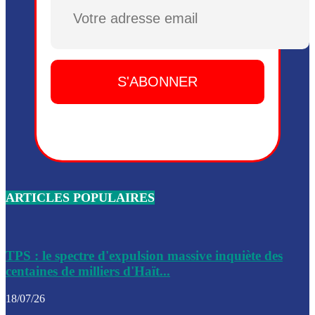
Dieu, le mardi 2 juin.
Plusieurs drones explosifs ont été largués dans la zone de 
Dieu, le mardi 2 juin.
Leslie Voltaire annonce la remise du pouvoir le 7 février, s
du 3 avril 2024
Médecins Sans Frontières (MSF) annonce la suspension de 
à Bel-Air
Nouveau Numéro d’Identification pour toute demande ou
renouvellement de passeport en Haïti
ARTICLES POPULAIRES
Le consul haïtien à Santiago démissionne, dénonçant les dif
migratoires des Haïtiens
Les forces de l’ordre ont lancé une vaste opération dans le
de Bel-Air et Bas-Delmas
TPS : le spectre d'expulsion massive inquiète des
centaines de milliers d'Haït...
Les forces de l’ordre ont réussi à neutraliser plusieurs ban
cadre d’une opération
18/07/26