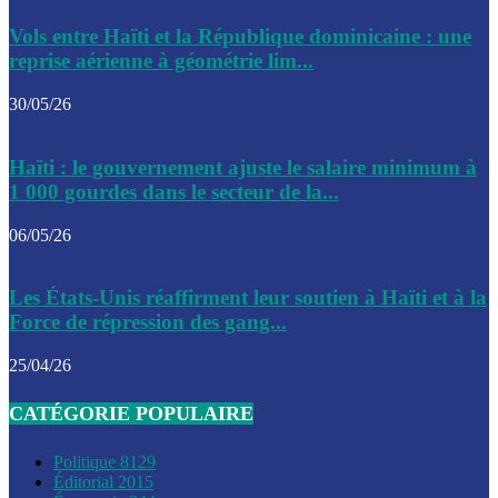
Le CEP a publié mardi le nouveau calendrier électoral pour
Vols entre Haïti et la République dominicaine : une
l’organisation des élections dans le pays
reprise aérienne à géométrie lim...
La DGI promet une solution aux problèmes d’immatriculatio
30/05/26
Gustavo Petro : Un appel à la solidarité entre Haïti et la C
Haïti : le gouvernement ajuste le salaire minimum à
des solutions communes
1 000 gourdes dans le secteur de la...
Le CPT envisage de moderniser l’aéroport du Cap-Haitien 
06/05/26
construire un autre aéroport
Le président colombien, Gustavo Petro, a visité la ville de 
Les États-Unis réaffirment leur soutien à Haïti et à la
mercredi
Force de répression des gang...
Le conseiller-président, Fritz Alphonse Jean, plaide pour l’
25/04/26
aide de 200M$ pour Haïti
CATÉGORIE POPULAIRE
Jour J – 2, des délégations commencent à arriver à Jacmel 
conseil des ministres
Politique
8129
Éditorial
2015
Le gouvernement a inauguré ce vendredi le port commercia