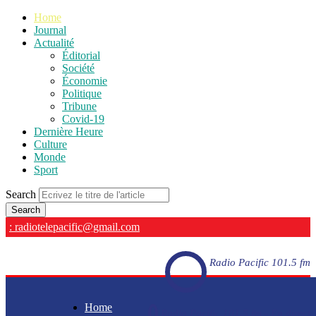
Home
Journal
Actualité
Éditorial
Société
Économie
Politique
Tribune
Covid-19
Dernière Heure
Culture
Monde
Sport
Search
: radiotelepacific@gmail.com
Radio Pacific 101.5 fm
Home
Radio Pacific 101.5 fm - En direct