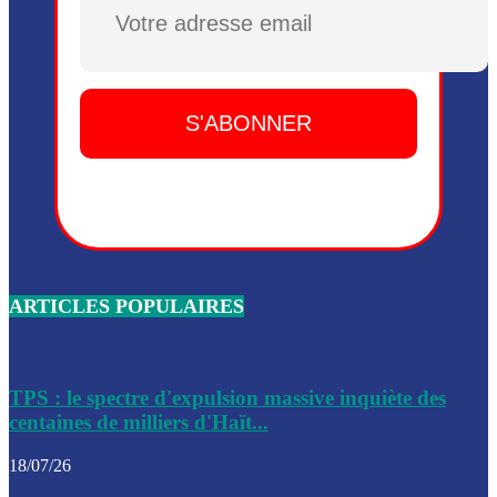
Plusieurs drones explosifs ont été largués dans la zone de 
Dieu, le mardi 2 juin.
Leslie Voltaire annonce la remise du pouvoir le 7 février, s
du 3 avril 2024
Médecins Sans Frontières (MSF) annonce la suspension de 
à Bel-Air
Nouveau Numéro d’Identification pour toute demande ou
renouvellement de passeport en Haïti
ARTICLES POPULAIRES
Le consul haïtien à Santiago démissionne, dénonçant les dif
migratoires des Haïtiens
Les forces de l’ordre ont lancé une vaste opération dans le
de Bel-Air et Bas-Delmas
TPS : le spectre d'expulsion massive inquiète des
centaines de milliers d'Haït...
Les forces de l’ordre ont réussi à neutraliser plusieurs ban
cadre d’une opération
18/07/26