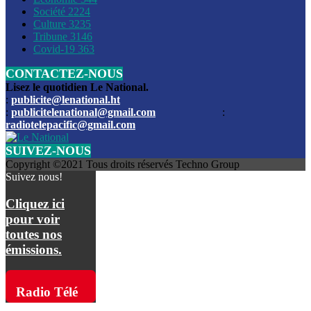
Société
2224
Culture
3235
Les funérailles du journaliste Jimmy Jean tué lors de l’atta
Tribune
3146
par les bandits
Covid-19
363
CONTACTEZ-NOUS
Des échanges de tirs entre les forces de l’ordre et des ban
signalés, mercredi
Lisez le quotidien Le National.
:
publicite@lenational.ht
:
publicitelenational@gmail.com
:
L’ancien directeur general de la police nationale d’Haiti, M
radiotelepacific@gmail.com
a été intronisé, mardi
SUIVEZ-NOUS
L’ex député Prophane Victor sous les verrous de la PNH. Il a
Copyright ©2021 Tous droits réservés Techno Group
dimanche par la DCPJ
Suivez nous!
Plus de 700 nouveaux policiers ont été gradués, vendredi, 
Cliquez ici
de Police nationale d’Haiti
pour voir
toutes nos
Le gouvernement américain a décidé de rembourser les fr
émissions.
dossier pour près de 100.000 migrants
La commission municipale de Pétion-Ville informe avoir pri
Radio Télé
mesures pour renforcer la sécurité