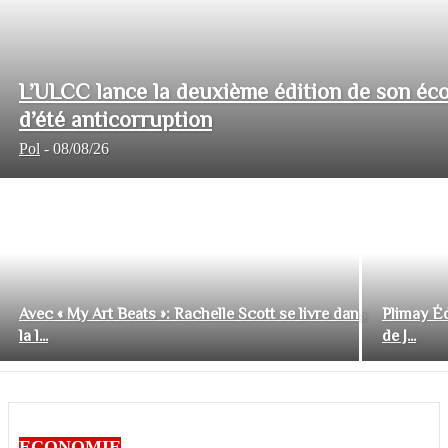
L’ULCC lance la deuxième édition de son éco
d’été anticorruption
Pol
-
08/08/26
Avec « My Art Beats »: Rachelle Scott se livre dans
Plimay Éd
la l...
de J...
ECONOMIE