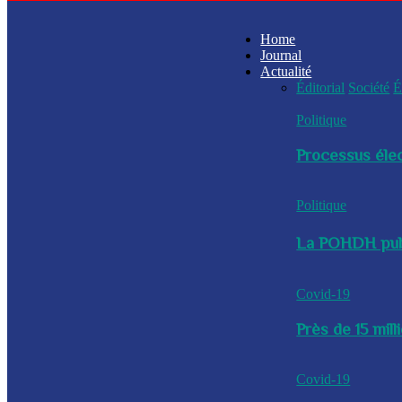
Home
Journal
Actualité
Éditorial
Société
É
Politique
Processus élec
Politique
La POHDH publi
Covid-19
Près de 15 mil
Covid-19