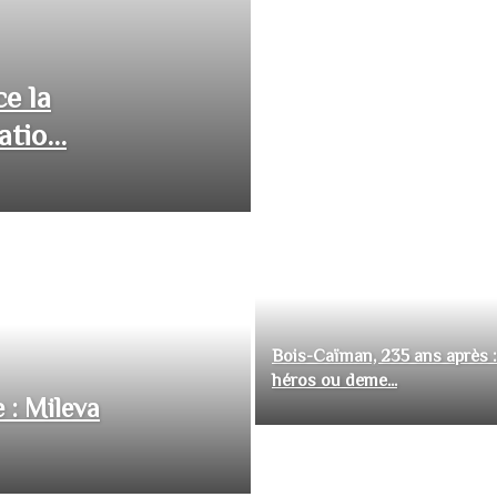
ce la
tio...
Bois-Caïman, 235 ans après :
héros ou deme...
 : Mileva