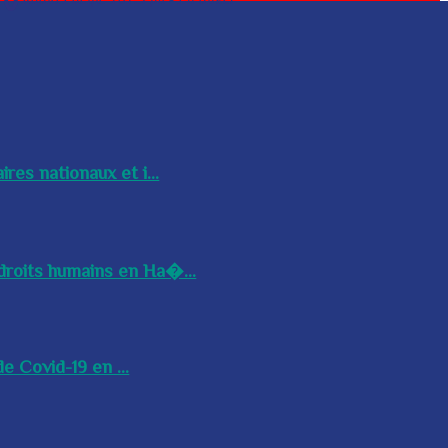
res nationaux et i...
droits humains en Ha�...
e Covid-19 en ...