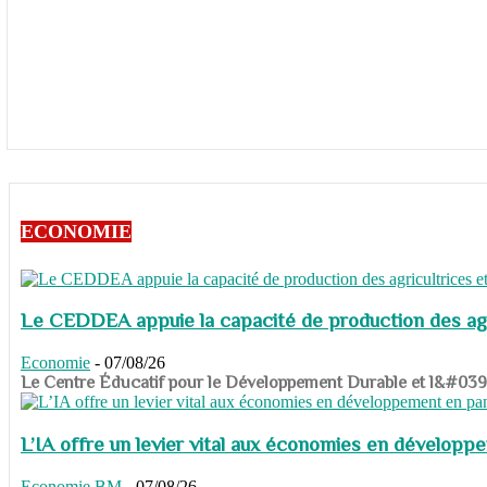
ECONOMIE
Le CEDDEA appuie la capacité de production des agri
Economie
-
07/08/26
​​​​​​​Le Centre Éducatif pour le Développement Durable et l&#
L’IA offre un levier vital aux économies en dévelop
Economie
BM
-
07/08/26