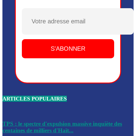
Plusieurs drones explosifs ont été largués dans la zone de 
Dieu, le mardi 2 juin.
Plusieurs drones explosifs ont été largués dans la zone de 
Dieu, le mardi 2 juin.
Leslie Voltaire annonce la remise du pouvoir le 7 février, s
du 3 avril 2024
Médecins Sans Frontières (MSF) annonce la suspension de 
à Bel-Air
Nouveau Numéro d’Identification pour toute demande ou
renouvellement de passeport en Haïti
ARTICLES POPULAIRES
Le consul haïtien à Santiago démissionne, dénonçant les dif
migratoires des Haïtiens
Les forces de l’ordre ont lancé une vaste opération dans le
de Bel-Air et Bas-Delmas
TPS : le spectre d'expulsion massive inquiète des
centaines de milliers d'Haït...