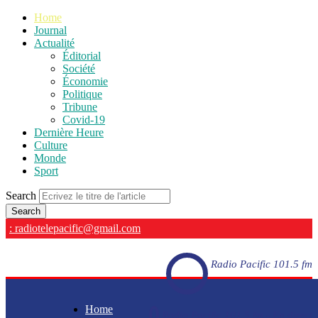
Home
Journal
Actualité
Éditorial
Société
Économie
Politique
Tribune
Covid-19
Dernière Heure
Culture
Monde
Sport
Search
: radiotelepacific@gmail.com
Radio Pacific 101.5 fm
Home
Radio Pacific 101.5 fm - En direct