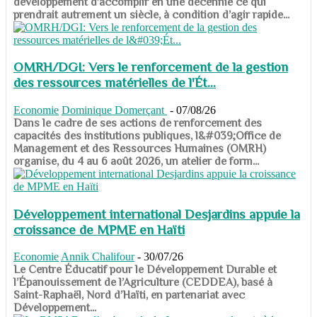
développement d’accomplir en une décennie ce qui
prendrait autrement un siècle, à condition d’agir rapide...
OMRH/DGI: Vers le renforcement de la gestion
des ressources matérielles de l'Ét...
Economie
Dominique Domerçant
-
07/08/26
Dans le cadre de ses actions de renforcement des
capacités des institutions publiques, l&#039;Office de
Management et des Ressources Humaines (OMRH)
organise, du 4 au 6 août 2026, un atelier de form...
Développement international Desjardins appuie la
croissance de MPME en Haïti
Economie
Annik Chalifour
-
30/07/26
​​​​​​​Le Centre Éducatif pour le Développement Durable et
l’Épanouissement de l’Agriculture (CEDDEA), basé à
Saint-Raphaël, Nord d’Haïti, en partenariat avec
Développement...