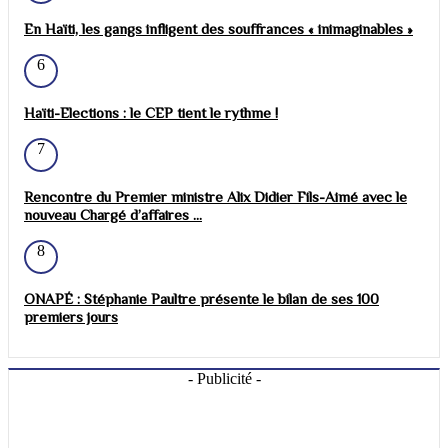
En Haïti, les gangs infligent des souffrances « inimaginables »
6
Haïti-Elections : le CEP tient le rythme !
7
Rencontre du Premier ministre Alix Didier Fils-Aimé avec le
nouveau Chargé d’affaires ...
8
ONAPÉ : Stéphanie Paultre présente le bilan de ses 100
premiers jours
- Publicité -