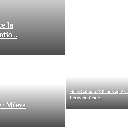
ce la
tio...
Bois-Caïman, 235 ans après :
héros ou deme...
 : Mileva