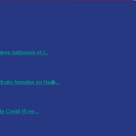
res nationaux et i...
droits humains en Ha�...
e Covid-19 en ...