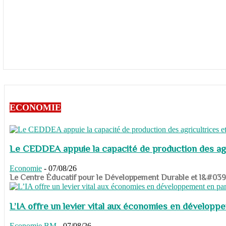
ECONOMIE
Le CEDDEA appuie la capacité de production des agri
Economie
-
07/08/26
​​​​​​​Le Centre Éducatif pour le Développement Durable et l&#
L’IA offre un levier vital aux économies en dévelop
Economie
BM
-
07/08/26