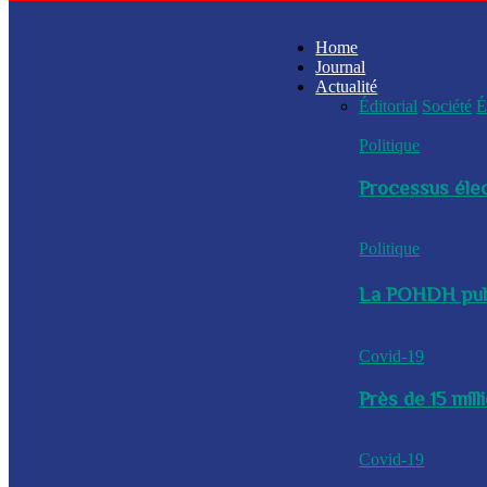
Home
Journal
Actualité
Éditorial
Société
É
Politique
Processus élec
Politique
La POHDH publi
Covid-19
Près de 15 mil
Covid-19