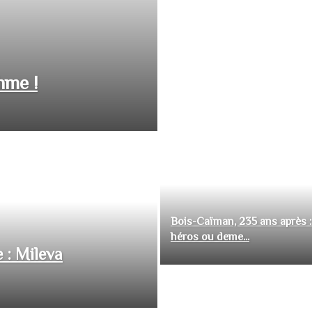
hme !
Bois-Caïman, 235 ans après :
héros ou deme...
 : Mileva