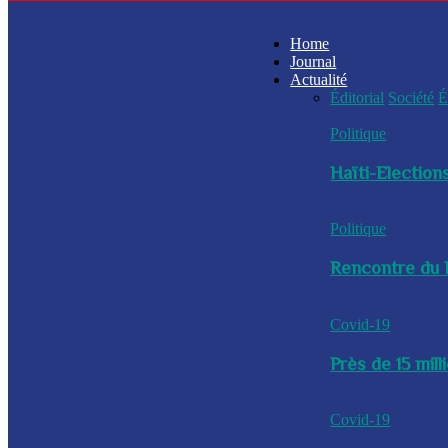
Home
Journal
Actualité
Éditorial
Société
É
Politique
Haïti-Elections
Politique
Rencontre du P
Covid-19
Près de 15 mil
Covid-19