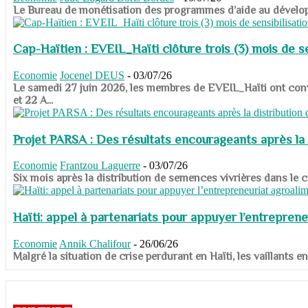
​​​​​​​Le Bureau de monétisation des programmes d’aide au dévelo
Cap-Haïtien : EVEIL_Haïti clôture trois (3) mois de sen
Economie
Jocenel DEUS
-
03/07/26
Le samedi 27 juin 2026, les membres de EVEIL_Haïti ont convié
et 22 A...
Projet PARSA : Des résultats encourageants après la 
Economie
Frantzou Laguerre
-
03/07/26
​​​​​​​Six mois après la distribution de semences vivrières dans 
Haïti: appel à partenariats pour appuyer l’entreprene
Economie
Annik Chalifour
-
26/06/26
​​​​​​​Malgré la situation de crise perdurant en Haïti, les vailla