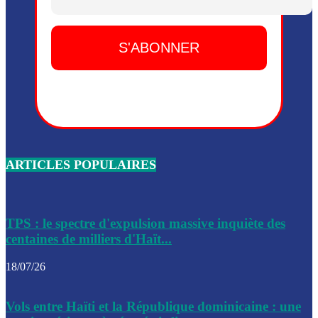
Dieu, le mardi 2 juin.
Leslie Voltaire annonce la remise du pouvoir le 7 février, s
du 3 avril 2024
Médecins Sans Frontières (MSF) annonce la suspension de 
à Bel-Air
Nouveau Numéro d’Identification pour toute demande ou
renouvellement de passeport en Haïti
ARTICLES POPULAIRES
Le consul haïtien à Santiago démissionne, dénonçant les dif
migratoires des Haïtiens
Les forces de l’ordre ont lancé une vaste opération dans le
de Bel-Air et Bas-Delmas
TPS : le spectre d'expulsion massive inquiète des
centaines de milliers d'Haït...
Les forces de l’ordre ont réussi à neutraliser plusieurs ban
cadre d’une opération
18/07/26
Le CEP a publié mardi le nouveau calendrier électoral pour
Vols entre Haïti et la République dominicaine : une
l’organisation des élections dans le pays