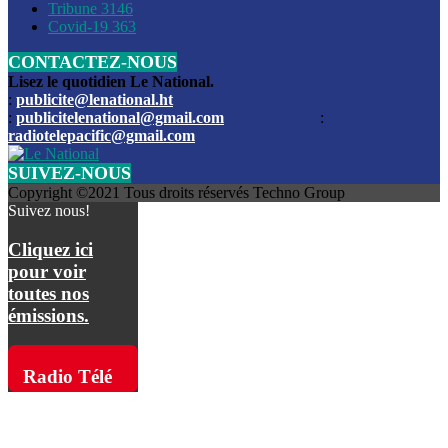
Les funérailles du journaliste Jimmy Jean tué lors de l’atta
Tribune
3146
par les bandits
Covid-19
363
CONTACTEZ-NOUS
Des échanges de tirs entre les forces de l’ordre et des ban
signalés, mercredi
Lisez le quotidien Le National.
:
publicite@lenational.ht
:
publicitelenational@gmail.com
:
L’ancien directeur general de la police nationale d’Haiti, M
radiotelepacific@gmail.com
a été intronisé, mardi
SUIVEZ-NOUS
L’ex député Prophane Victor sous les verrous de la PNH. Il a
Copyright ©2021 Tous droits réservés Techno Group
dimanche par la DCPJ
Suivez nous!
Plus de 700 nouveaux policiers ont été gradués, vendredi, 
Cliquez ici
de Police nationale d’Haiti
pour voir
toutes nos
Le gouvernement américain a décidé de rembourser les fr
émissions.
dossier pour près de 100.000 migrants
La commission municipale de Pétion-Ville informe avoir pri
Radio Télé
mesures pour renforcer la sécurité
Pacific sur
L’Administration fédérale de l’Aviation (FAA) a atténué l’int
vols vers Haïti