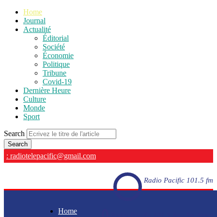
Home
Journal
Actualité
Éditorial
Société
Économie
Politique
Tribune
Covid-19
Dernière Heure
Culture
Monde
Sport
Search
: radiotelepacific@gmail.com
Radio Pacific 101.5 fm
Home
Radio Pacific 101.5 fm - En direct