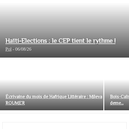
Haïti-Elections : le CEP tient le rythme !
Pol
-
06/08/26
Écrivaine du mois de Hafrique Littéraire : Mileva
Bois-Caïm
ROUMER
deme...