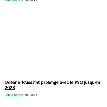
Océane Toussaint prolonge avec le PSG jusqu’en
2028
Gérald Bordes
-
06/08/26