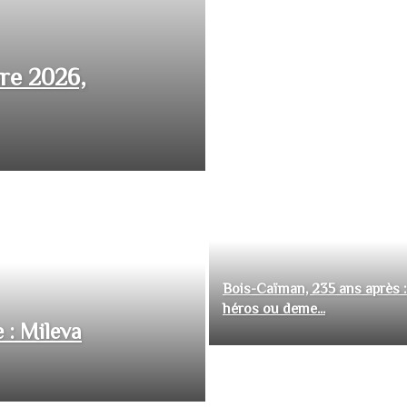
bre 2026,
Bois-Caïman, 235 ans après :
héros ou deme...
 : Mileva