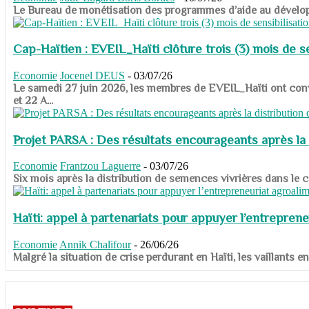
​​​​​​​Le Bureau de monétisation des programmes d’aide au dévelo
Cap-Haïtien : EVEIL_Haïti clôture trois (3) mois de sen
Economie
Jocenel DEUS
-
03/07/26
Le samedi 27 juin 2026, les membres de EVEIL_Haïti ont convié
et 22 A...
Projet PARSA : Des résultats encourageants après la 
Economie
Frantzou Laguerre
-
03/07/26
​​​​​​​Six mois après la distribution de semences vivrières dans 
Haïti: appel à partenariats pour appuyer l’entreprene
Economie
Annik Chalifour
-
26/06/26
​​​​​​​Malgré la situation de crise perdurant en Haïti, les vailla