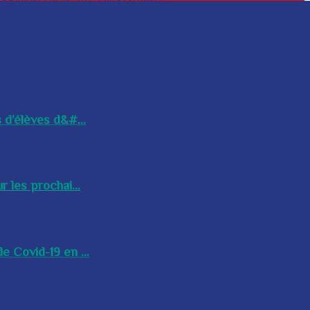
 d’élèves d&#...
 les prochai...
e Covid-19 en ...