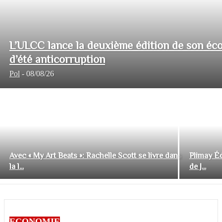
L’ULCC lance la deuxième édition de son éco
d’été anticorruption
Pol
-
08/08/26
Avec « My Art Beats »: Rachelle Scott se livre dans
Plimay Éd
la l...
de J...
ECONOMIE