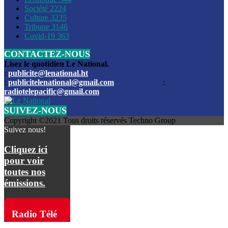
Société
2224
Culture
3235
Les funérailles du journaliste Jimmy Jean tué lors de l’atta
Tribune
3146
par les bandits
Covid-19
363
CONTACTEZ-NOUS
Des échanges de tirs entre les forces de l’ordre et des ban
signalés, mercredi
Lisez le quotidien Le National.
:
publicite@lenational.ht
:
publicitelenational@gmail.com
:
L’ancien directeur general de la police nationale d’Haiti, M
radiotelepacific@gmail.com
a été intronisé, mardi
SUIVEZ-NOUS
L’ex député Prophane Victor sous les verrous de la PNH. Il a
Copyright ©2021 Tous droits réservés Techno Group
dimanche par la DCPJ
Suivez nous!
Plus de 700 nouveaux policiers ont été gradués, vendredi, 
Cliquez ici
de Police nationale d’Haiti
pour voir
toutes nos
Le gouvernement américain a décidé de rembourser les fr
émissions.
dossier pour près de 100.000 migrants
La commission municipale de Pétion-Ville informe avoir pri
Radio Télé
mesures pour renforcer la sécurité