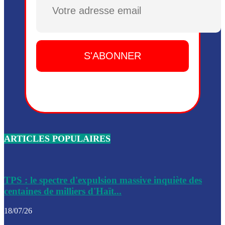
Plusieurs drones explosifs ont été largués dans la zone de 
Dieu, le mardi 2 juin.
Leslie Voltaire annonce la remise du pouvoir le 7 février, s
du 3 avril 2024
Médecins Sans Frontières (MSF) annonce la suspension de 
à Bel-Air
Nouveau Numéro d’Identification pour toute demande ou
renouvellement de passeport en Haïti
ARTICLES POPULAIRES
Le consul haïtien à Santiago démissionne, dénonçant les dif
migratoires des Haïtiens
Les forces de l’ordre ont lancé une vaste opération dans le
de Bel-Air et Bas-Delmas
TPS : le spectre d'expulsion massive inquiète des
centaines de milliers d'Haït...
Les forces de l’ordre ont réussi à neutraliser plusieurs ban
cadre d’une opération
18/07/26