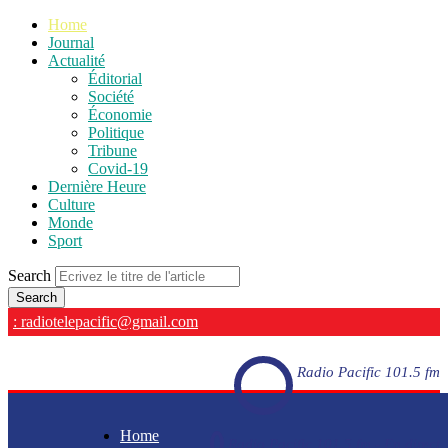
Home
Journal
Actualité
Éditorial
Société
Économie
Politique
Tribune
Covid-19
Dernière Heure
Culture
Monde
Sport
Search
: radiotelepacific@gmail.com
Radio Pacific 101.5 fm
Home
Radio Pacific 101.5 fm - En direct