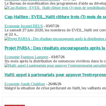
​​​​​​​Le Bureau de monétisation des programmes d’aide au dévelo
Cap-Haïtien : EVEIL_Haïti clôture trois (3) mois de sen
Economie
Jocenel DEUS
-
03/07/26
Le samedi 27 juin 2026, les membres de EVEIL_Haïti ont convié
et 22 A...
Projet PARSA : Des résultats encourageants après la 
Economie
Frantzou Laguerre
-
03/07/26
​​​​​​​Six mois après la distribution de semences vivrières dans 
Haïti: appel à partenariats pour appuyer l’entreprene
Economie
Annik Chalifour
-
26/06/26
​​​​​​​Malgré la situation de crise perdurant en Haïti, les vailla