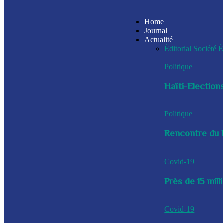
Home
Journal
Actualité
Éditorial
Société
É
Politique
Haïti-Elections
Politique
Rencontre du P
Covid-19
Près de 15 mil
Covid-19