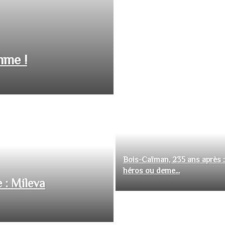
hme !
Bois-Caïman, 235 ans après :
héros ou deme...
 : Mileva