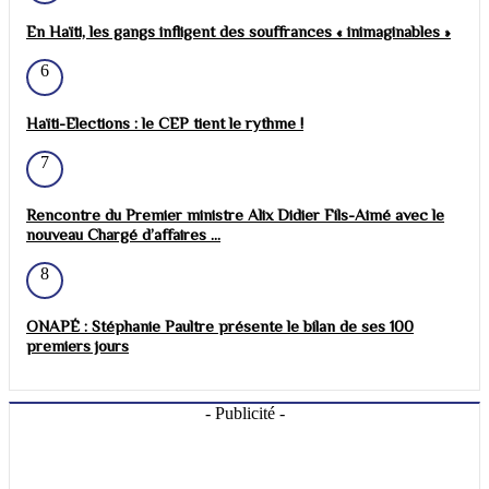
En Haïti, les gangs infligent des souffrances « inimaginables »
6
Haïti-Elections : le CEP tient le rythme !
7
Rencontre du Premier ministre Alix Didier Fils-Aimé avec le
nouveau Chargé d’affaires ...
8
ONAPÉ : Stéphanie Paultre présente le bilan de ses 100
premiers jours
- Publicité -