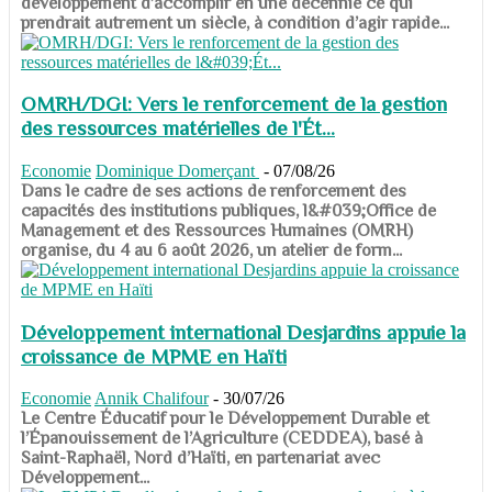
développement d’accomplir en une décennie ce qui
prendrait autrement un siècle, à condition d’agir rapide...
OMRH/DGI: Vers le renforcement de la gestion
des ressources matérielles de l'Ét...
Economie
Dominique Domerçant
-
07/08/26
Dans le cadre de ses actions de renforcement des
capacités des institutions publiques, l&#039;Office de
Management et des Ressources Humaines (OMRH)
organise, du 4 au 6 août 2026, un atelier de form...
Développement international Desjardins appuie la
croissance de MPME en Haïti
Economie
Annik Chalifour
-
30/07/26
​​​​​​​Le Centre Éducatif pour le Développement Durable et
l’Épanouissement de l’Agriculture (CEDDEA), basé à
Saint-Raphaël, Nord d’Haïti, en partenariat avec
Développement...