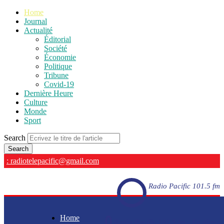
Home
Journal
Actualité
Éditorial
Société
Économie
Politique
Tribune
Covid-19
Dernière Heure
Culture
Monde
Sport
Search
: radiotelepacific@gmail.com
Radio Pacific 101.5 fm
Home
Radio Pacific 101.5 fm - En direct