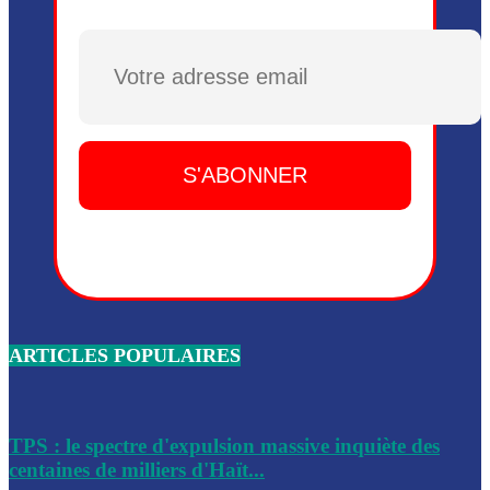
Plusieurs drones explosifs ont été largués dans la zone de 
Dieu, le mardi 2 juin.
Plusieurs drones explosifs ont été largués dans la zone de 
Dieu, le mardi 2 juin.
Leslie Voltaire annonce la remise du pouvoir le 7 février, s
du 3 avril 2024
Médecins Sans Frontières (MSF) annonce la suspension de 
à Bel-Air
Nouveau Numéro d’Identification pour toute demande ou
renouvellement de passeport en Haïti
ARTICLES POPULAIRES
Le consul haïtien à Santiago démissionne, dénonçant les dif
migratoires des Haïtiens
Les forces de l’ordre ont lancé une vaste opération dans le
de Bel-Air et Bas-Delmas
TPS : le spectre d'expulsion massive inquiète des
centaines de milliers d'Haït...