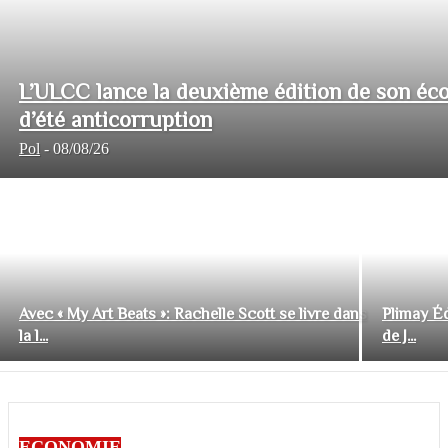
L’ULCC lance la deuxième édition de son éco
d’été anticorruption
Pol
-
08/08/26
Avec « My Art Beats »: Rachelle Scott se livre dans
Plimay Éd
la l...
de J...
ECONOMIE