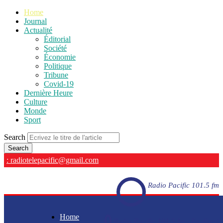
Home
Journal
Actualité
Éditorial
Société
Économie
Politique
Tribune
Covid-19
Dernière Heure
Culture
Monde
Sport
Search
: radiotelepacific@gmail.com
Radio Pacific 101.5 fm
Home
Radio Pacific 101.5 fm - En direct