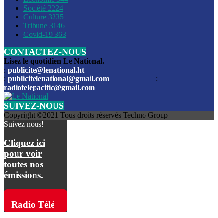
Société
2224
Culture
3235
Les funérailles du journaliste Jimmy Jean tué lors de l’atta
Tribune
3146
par les bandits
Covid-19
363
CONTACTEZ-NOUS
Des échanges de tirs entre les forces de l’ordre et des ban
signalés, mercredi
Lisez le quotidien Le National.
:
publicite@lenational.ht
:
publicitelenational@gmail.com
:
L’ancien directeur general de la police nationale d’Haiti, M
radiotelepacific@gmail.com
a été intronisé, mardi
SUIVEZ-NOUS
L’ex député Prophane Victor sous les verrous de la PNH. Il a
Copyright ©2021 Tous droits réservés Techno Group
dimanche par la DCPJ
Suivez nous!
Plus de 700 nouveaux policiers ont été gradués, vendredi, 
Cliquez ici
de Police nationale d’Haiti
pour voir
toutes nos
Le gouvernement américain a décidé de rembourser les fr
émissions.
dossier pour près de 100.000 migrants
La commission municipale de Pétion-Ville informe avoir pri
Radio Télé
mesures pour renforcer la sécurité