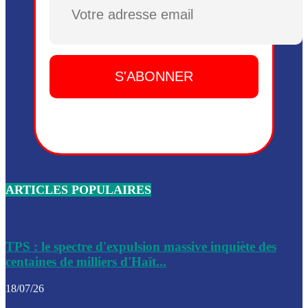
Plusieurs drones explosifs ont été largués dans la zone de 
Dieu, le mardi 2 juin.
Leslie Voltaire annonce la remise du pouvoir le 7 février, s
du 3 avril 2024
Médecins Sans Frontières (MSF) annonce la suspension de 
à Bel-Air
Nouveau Numéro d’Identification pour toute demande ou
renouvellement de passeport en Haïti
ARTICLES POPULAIRES
Le consul haïtien à Santiago démissionne, dénonçant les dif
migratoires des Haïtiens
Les forces de l’ordre ont lancé une vaste opération dans le
de Bel-Air et Bas-Delmas
TPS : le spectre d'expulsion massive inquiète des
centaines de milliers d'Haït...
Les forces de l’ordre ont réussi à neutraliser plusieurs ban
cadre d’une opération
18/07/26