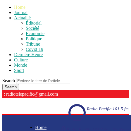
Home
Journal
Actualité
Éditorial
Société
Économie
Politique
Tribune
Covid-19
Dernière Heure
Culture
Monde
Sport
Search
: radiotelepacific@gmail.com
Radio Pacific 101.5 fm
Home
Radio Pacific 101.5 fm - En direct