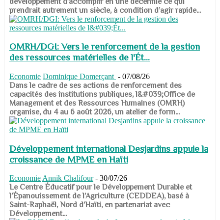
développement d’accomplir en une décennie ce qui
prendrait autrement un siècle, à condition d’agir rapide...
OMRH/DGI: Vers le renforcement de la gestion
des ressources matérielles de l'Ét...
Economie
Dominique Domerçant
-
07/08/26
Dans le cadre de ses actions de renforcement des
capacités des institutions publiques, l&#039;Office de
Management et des Ressources Humaines (OMRH)
organise, du 4 au 6 août 2026, un atelier de form...
Développement international Desjardins appuie la
croissance de MPME en Haïti
Economie
Annik Chalifour
-
30/07/26
​​​​​​​Le Centre Éducatif pour le Développement Durable et
l’Épanouissement de l’Agriculture (CEDDEA), basé à
Saint-Raphaël, Nord d’Haïti, en partenariat avec
Développement...