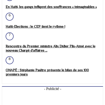
En Haïti, les gangs infligent des souffrances « inimaginables »
6
Haïti-Elections : le CEP tient le rythme !
7
Rencontre du Premier ministre Alix Didier Fils-Aimé avec le
nouveau Chargé d’affaires ...
8
ONAPÉ : Stéphanie Paultre présente le bilan de ses 100
premiers jours
- Publicité -