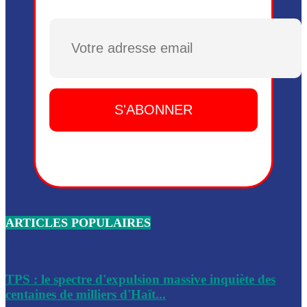
Plusieurs drones explosifs ont été largués dans la zone de 
Dieu, le mardi 2 juin.
Plusieurs drones explosifs ont été largués dans la zone de 
Dieu, le mardi 2 juin.
Leslie Voltaire annonce la remise du pouvoir le 7 février, s
du 3 avril 2024
Médecins Sans Frontières (MSF) annonce la suspension de 
à Bel-Air
Nouveau Numéro d’Identification pour toute demande ou
renouvellement de passeport en Haïti
ARTICLES POPULAIRES
Le consul haïtien à Santiago démissionne, dénonçant les dif
migratoires des Haïtiens
Les forces de l’ordre ont lancé une vaste opération dans le
de Bel-Air et Bas-Delmas
TPS : le spectre d'expulsion massive inquiète des
centaines de milliers d'Haït...