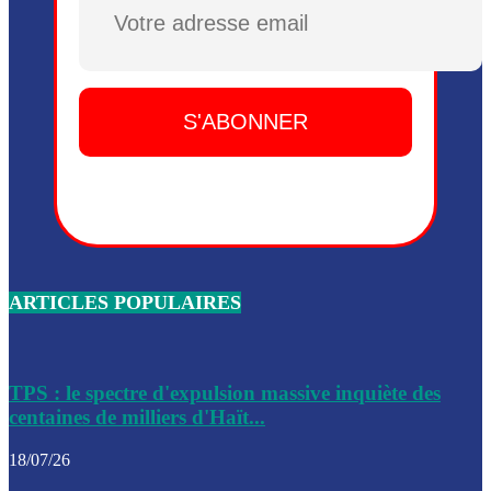
Plusieurs drones explosifs ont été largués dans la zone de 
Dieu, le mardi 2 juin.
Leslie Voltaire annonce la remise du pouvoir le 7 février, s
du 3 avril 2024
Médecins Sans Frontières (MSF) annonce la suspension de 
à Bel-Air
Nouveau Numéro d’Identification pour toute demande ou
renouvellement de passeport en Haïti
ARTICLES POPULAIRES
Le consul haïtien à Santiago démissionne, dénonçant les dif
migratoires des Haïtiens
Les forces de l’ordre ont lancé une vaste opération dans le
de Bel-Air et Bas-Delmas
TPS : le spectre d'expulsion massive inquiète des
centaines de milliers d'Haït...
Les forces de l’ordre ont réussi à neutraliser plusieurs ban
cadre d’une opération
18/07/26