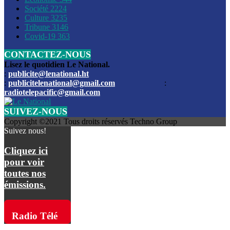
Société
2224
Culture
3235
Les funérailles du journaliste Jimmy Jean tué lors de l’atta
Tribune
3146
par les bandits
Covid-19
363
CONTACTEZ-NOUS
Des échanges de tirs entre les forces de l’ordre et des ban
signalés, mercredi
Lisez le quotidien Le National.
:
publicite@lenational.ht
:
publicitelenational@gmail.com
:
L’ancien directeur general de la police nationale d’Haiti, M
radiotelepacific@gmail.com
a été intronisé, mardi
SUIVEZ-NOUS
L’ex député Prophane Victor sous les verrous de la PNH. Il a
Copyright ©2021 Tous droits réservés Techno Group
dimanche par la DCPJ
Suivez nous!
Plus de 700 nouveaux policiers ont été gradués, vendredi, 
Cliquez ici
de Police nationale d’Haiti
pour voir
toutes nos
Le gouvernement américain a décidé de rembourser les fr
émissions.
dossier pour près de 100.000 migrants
La commission municipale de Pétion-Ville informe avoir pri
Radio Télé
mesures pour renforcer la sécurité