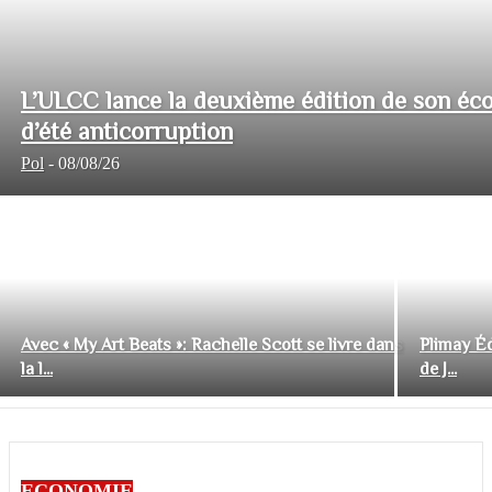
L’ULCC lance la deuxième édition de son éco
d’été anticorruption
Pol
-
08/08/26
Avec « My Art Beats »: Rachelle Scott se livre dans
Plimay Éd
la l...
de J...
ECONOMIE