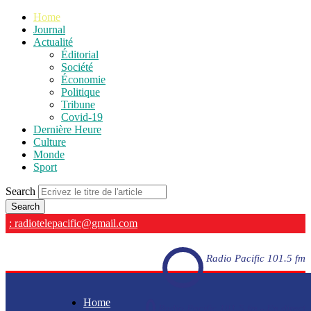
Home
Journal
Actualité
Éditorial
Société
Économie
Politique
Tribune
Covid-19
Dernière Heure
Culture
Monde
Sport
Search
: radiotelepacific@gmail.com
Radio Pacific 101.5 fm
Home
Radio Pacific 101.5 fm - En direct