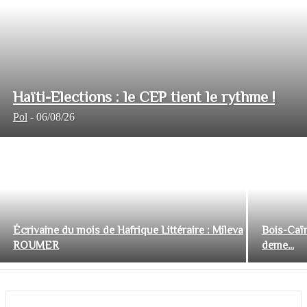
Haïti-Elections : le CEP tient le rythme !
Pol
-
06/08/26
Écrivaine du mois de Hafrique Littéraire : Mileva
Bois-Caïm
ROUMER
deme...