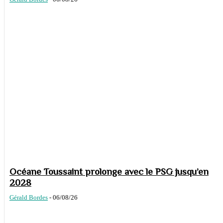
Océane Toussaint prolonge avec le PSG jusqu’en
2028
Gérald Bordes
-
06/08/26