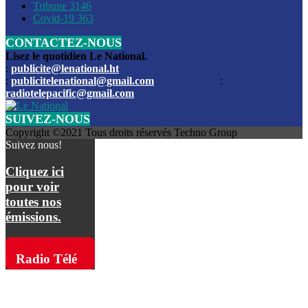
Les funérailles du journaliste Jimmy Jean tué lors de l’atta
Tribune
3146
par les bandits
Covid-19
363
CONTACTEZ-NOUS
Des échanges de tirs entre les forces de l’ordre et des ban
signalés, mercredi
Lisez le quotidien Le National.
:
publicite@lenational.ht
:
publicitelenational@gmail.com
:
L’ancien directeur general de la police nationale d’Haiti, M
radiotelepacific@gmail.com
a été intronisé, mardi
SUIVEZ-NOUS
L’ex député Prophane Victor sous les verrous de la PNH. Il a
Copyright ©2021 Tous droits réservés Techno Group
dimanche par la DCPJ
Suivez nous!
Plus de 700 nouveaux policiers ont été gradués, vendredi, 
Cliquez ici
de Police nationale d’Haiti
pour voir
toutes nos
Le gouvernement américain a décidé de rembourser les fr
émissions.
dossier pour près de 100.000 migrants
La commission municipale de Pétion-Ville informe avoir pri
Radio Télé
mesures pour renforcer la sécurité
Pacific sur
L’Administration fédérale de l’Aviation (FAA) a atténué l’int
vols vers Haïti