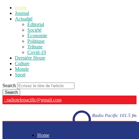
Home
Journal
Actualité
Éditorial
Société
Économie
Politique
Tribune
Covid-19
Dernière Heure
Culture
Monde
Sport
Search
: radiotelepacific@gmail.com
Radio Pacific 101.5 fm
Home
Radio Pacific 101.5 fm - En direct