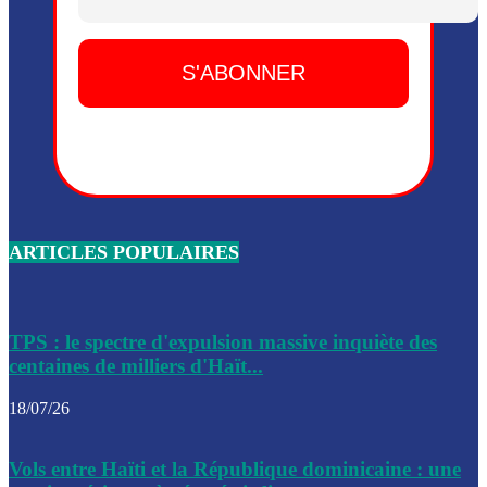
Dieu, le mardi 2 juin.
Leslie Voltaire annonce la remise du pouvoir le 7 février, s
du 3 avril 2024
Médecins Sans Frontières (MSF) annonce la suspension de 
à Bel-Air
Nouveau Numéro d’Identification pour toute demande ou
renouvellement de passeport en Haïti
ARTICLES POPULAIRES
Le consul haïtien à Santiago démissionne, dénonçant les dif
migratoires des Haïtiens
Les forces de l’ordre ont lancé une vaste opération dans le
de Bel-Air et Bas-Delmas
TPS : le spectre d'expulsion massive inquiète des
centaines de milliers d'Haït...
Les forces de l’ordre ont réussi à neutraliser plusieurs ban
cadre d’une opération
18/07/26
Le CEP a publié mardi le nouveau calendrier électoral pour
Vols entre Haïti et la République dominicaine : une
l’organisation des élections dans le pays