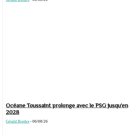
Océane Toussaint prolonge avec le PSG jusqu’en
2028
Gérald Bordes
-
06/08/26