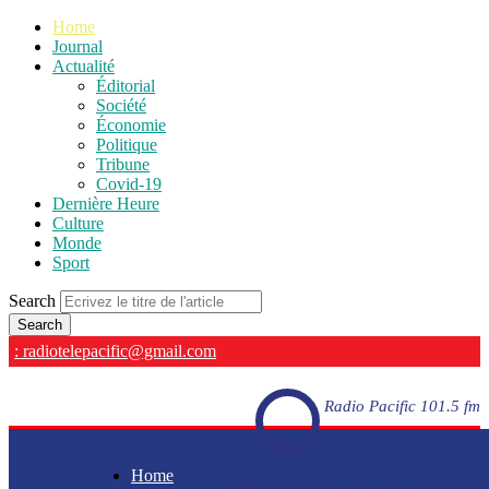
Home
Journal
Actualité
Éditorial
Société
Économie
Politique
Tribune
Covid-19
Dernière Heure
Culture
Monde
Sport
Search
: radiotelepacific@gmail.com
Radio Pacific 101.5 fm
Home
Radio Pacific 101.5 fm - En direct