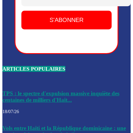
Dieu, le mardi 2 juin.
Leslie Voltaire annonce la remise du pouvoir le 7 février, s
du 3 avril 2024
Médecins Sans Frontières (MSF) annonce la suspension de 
à Bel-Air
Nouveau Numéro d’Identification pour toute demande ou
renouvellement de passeport en Haïti
ARTICLES POPULAIRES
Le consul haïtien à Santiago démissionne, dénonçant les dif
migratoires des Haïtiens
Les forces de l’ordre ont lancé une vaste opération dans le
de Bel-Air et Bas-Delmas
TPS : le spectre d'expulsion massive inquiète des
centaines de milliers d'Haït...
Les forces de l’ordre ont réussi à neutraliser plusieurs ban
cadre d’une opération
18/07/26
Le CEP a publié mardi le nouveau calendrier électoral pour
Vols entre Haïti et la République dominicaine : une
l’organisation des élections dans le pays