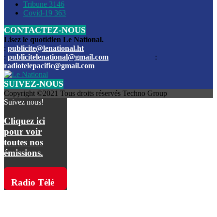
Les funérailles du journaliste Jimmy Jean tué lors de l’atta
Tribune
3146
par les bandits
Covid-19
363
CONTACTEZ-NOUS
Des échanges de tirs entre les forces de l’ordre et des ban
signalés, mercredi
Lisez le quotidien Le National.
:
publicite@lenational.ht
:
publicitelenational@gmail.com
:
L’ancien directeur general de la police nationale d’Haiti, M
radiotelepacific@gmail.com
a été intronisé, mardi
SUIVEZ-NOUS
L’ex député Prophane Victor sous les verrous de la PNH. Il a
Copyright ©2021 Tous droits réservés Techno Group
dimanche par la DCPJ
Suivez nous!
Plus de 700 nouveaux policiers ont été gradués, vendredi, 
Cliquez ici
de Police nationale d’Haiti
pour voir
toutes nos
Le gouvernement américain a décidé de rembourser les fr
émissions.
dossier pour près de 100.000 migrants
La commission municipale de Pétion-Ville informe avoir pri
Radio Télé
mesures pour renforcer la sécurité
Pacific sur
L’Administration fédérale de l’Aviation (FAA) a atténué l’int
vols vers Haïti