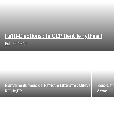
Haïti-Elections : le CEP tient le rythme !
Pol
-
06/08/26
Écrivaine du mois de Hafrique Littéraire : Mileva
Bois-Caïm
ROUMER
deme...