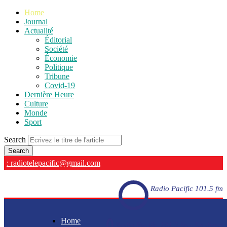
Home
Journal
Actualité
Éditorial
Société
Économie
Politique
Tribune
Covid-19
Dernière Heure
Culture
Monde
Sport
Search
: radiotelepacific@gmail.com
Radio Pacific 101.5 fm
Home
Radio Pacific 101.5 fm - En direct