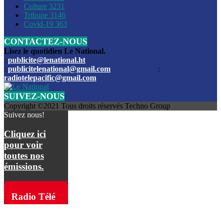
Culture
3231
Les funérailles du journaliste Jimmy Jean tué lors de l’atta
Tribune
3146
par les bandits
Covid-19
363
CONTACTEZ-NOUS
Des échanges de tirs entre les forces de l’ordre et des ban
signalés, mercredi
Lisez le quotidien Le National.
:
publicite@lenational.ht
:
publicitelenational@gmail.com
:
L’ancien directeur general de la police nationale d’Haiti, M
radiotelepacific@gmail.com
a été intronisé, mardi
SUIVEZ-NOUS
L’ex député Prophane Victor sous les verrous de la PNH. Il a
Copyright ©2021 Tous droits réservés Techno Group
dimanche par la DCPJ
Suivez nous!
Plus de 700 nouveaux policiers ont été gradués, vendredi, 
Cliquez ici
de Police nationale d’Haiti
pour voir
toutes nos
Le gouvernement américain a décidé de rembourser les fr
émissions.
dossier pour près de 100.000 migrants
La commission municipale de Pétion-Ville informe avoir pri
Radio Télé
mesures pour renforcer la sécurité
Pacific sur
L’Administration fédérale de l’Aviation (FAA) a atténué l’int