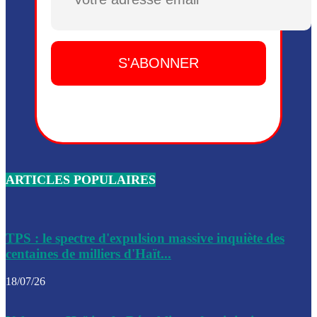
Plusieurs drones explosifs ont été largués dans la zone de 
Dieu, le mardi 2 juin.
Leslie Voltaire annonce la remise du pouvoir le 7 février, s
du 3 avril 2024
Médecins Sans Frontières (MSF) annonce la suspension de 
à Bel-Air
Nouveau Numéro d’Identification pour toute demande ou
renouvellement de passeport en Haïti
ARTICLES POPULAIRES
Le consul haïtien à Santiago démissionne, dénonçant les dif
migratoires des Haïtiens
Les forces de l’ordre ont lancé une vaste opération dans le
de Bel-Air et Bas-Delmas
TPS : le spectre d'expulsion massive inquiète des
centaines de milliers d'Haït...
Les forces de l’ordre ont réussi à neutraliser plusieurs ban
cadre d’une opération
18/07/26
Le CEP a publié mardi le nouveau calendrier électoral pour