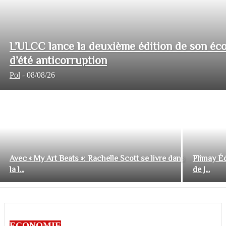
L’ULCC lance la deuxième édition de son éco
d’été anticorruption
Pol
-
08/08/26
Avec « My Art Beats »: Rachelle Scott se livre dans
Plimay Éd
la l...
de J...
ECONOMIE