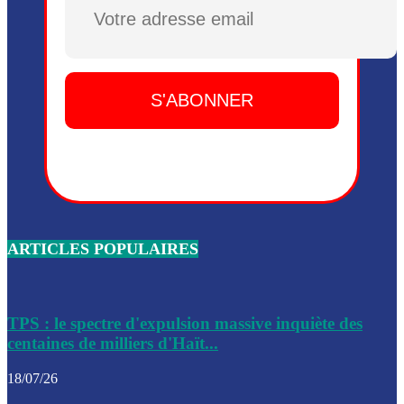
Plusieurs drones explosifs ont été largués dans la zone de 
Dieu, le mardi 2 juin.
Leslie Voltaire annonce la remise du pouvoir le 7 février, s
du 3 avril 2024
Médecins Sans Frontières (MSF) annonce la suspension de 
à Bel-Air
Nouveau Numéro d’Identification pour toute demande ou
renouvellement de passeport en Haïti
ARTICLES POPULAIRES
Le consul haïtien à Santiago démissionne, dénonçant les dif
migratoires des Haïtiens
Les forces de l’ordre ont lancé une vaste opération dans le
de Bel-Air et Bas-Delmas
TPS : le spectre d'expulsion massive inquiète des
centaines de milliers d'Haït...
Les forces de l’ordre ont réussi à neutraliser plusieurs ban
cadre d’une opération
18/07/26