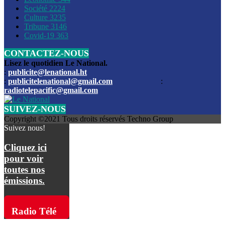
Société
2224
Culture
3235
Les funérailles du journaliste Jimmy Jean tué lors de l’atta
Tribune
3146
par les bandits
Covid-19
363
CONTACTEZ-NOUS
Des échanges de tirs entre les forces de l’ordre et des ban
signalés, mercredi
Lisez le quotidien Le National.
:
publicite@lenational.ht
:
publicitelenational@gmail.com
:
L’ancien directeur general de la police nationale d’Haiti, M
radiotelepacific@gmail.com
a été intronisé, mardi
SUIVEZ-NOUS
L’ex député Prophane Victor sous les verrous de la PNH. Il a
Copyright ©2021 Tous droits réservés Techno Group
dimanche par la DCPJ
Suivez nous!
Plus de 700 nouveaux policiers ont été gradués, vendredi, 
Cliquez ici
de Police nationale d’Haiti
pour voir
toutes nos
Le gouvernement américain a décidé de rembourser les fr
émissions.
dossier pour près de 100.000 migrants
La commission municipale de Pétion-Ville informe avoir pri
Radio Télé
mesures pour renforcer la sécurité