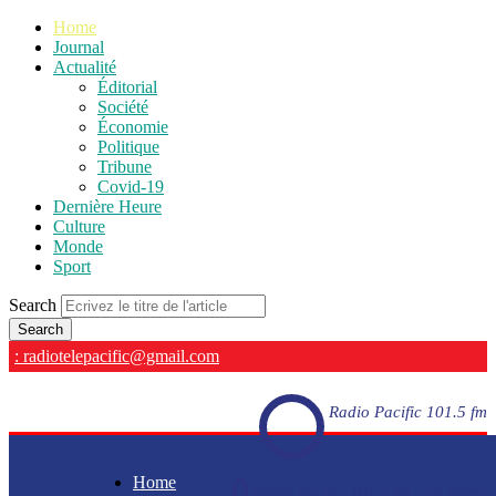
Home
Journal
Actualité
Éditorial
Société
Économie
Politique
Tribune
Covid-19
Dernière Heure
Culture
Monde
Sport
Search
: radiotelepacific@gmail.com
Radio Pacific 101.5 fm
Home
Radio Pacific 101.5 fm - En direct