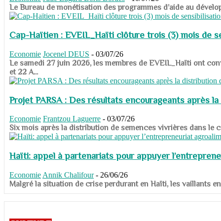
​​​​​​​Le Bureau de monétisation des programmes d’aide au dévelo
Cap-Haïtien : EVEIL_Haïti clôture trois (3) mois de sen
Economie
Jocenel DEUS
-
03/07/26
Le samedi 27 juin 2026, les membres de EVEIL_Haïti ont convié
et 22 A...
Projet PARSA : Des résultats encourageants après la 
Economie
Frantzou Laguerre
-
03/07/26
​​​​​​​Six mois après la distribution de semences vivrières dans 
Haïti: appel à partenariats pour appuyer l’entreprene
Economie
Annik Chalifour
-
26/06/26
​​​​​​​Malgré la situation de crise perdurant en Haïti, les vailla