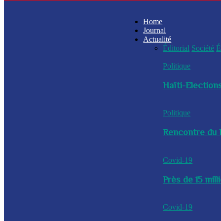
Home
Journal
Actualité
Éditorial
Société
É
Politique
Haïti-Elections
Politique
Rencontre du P
Covid-19
Près de 15 mil
Covid-19