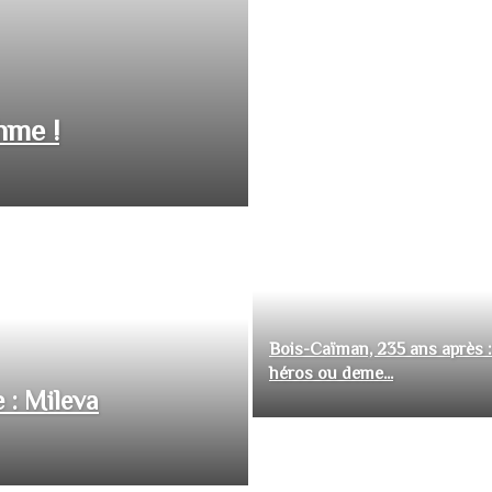
hme !
Bois-Caïman, 235 ans après :
héros ou deme...
 : Mileva