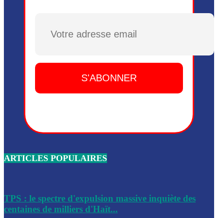
Plusieurs drones explosifs ont été largués dans la zone de 
Dieu, le mardi 2 juin.
Plusieurs drones explosifs ont été largués dans la zone de 
Dieu, le mardi 2 juin.
Leslie Voltaire annonce la remise du pouvoir le 7 février, s
du 3 avril 2024
Médecins Sans Frontières (MSF) annonce la suspension de 
à Bel-Air
Nouveau Numéro d’Identification pour toute demande ou
renouvellement de passeport en Haïti
ARTICLES POPULAIRES
Le consul haïtien à Santiago démissionne, dénonçant les dif
migratoires des Haïtiens
Les forces de l’ordre ont lancé une vaste opération dans le
de Bel-Air et Bas-Delmas
TPS : le spectre d'expulsion massive inquiète des
centaines de milliers d'Haït...