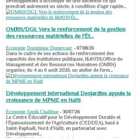
développement d’accomplir en une décennie ce qui
prendrait autrement un siècle, à condition d’agir rapide...
OMRH/DGI: Vers le renforcement de la gestion
des ressources matérielles de l'Ét...
Economie
Dominique Domerçant
-
07/08/26
Dans le cadre de ses actions de renforcement des
capacités des institutions publiques, l&#039;Office de
Management et des Ressources Humaines (OMRH)
organise, du 4 au 6 août 2026, un atelier de form...
Développement international Desjardins appuie la
croissance de MPME en Haïti
Economie
Annik Chalifour
-
30/07/26
​​​​​​​Le Centre Éducatif pour le Développement Durable et
l’Épanouissement de l’Agriculture (CEDDEA), basé à
Saint-Raphaël, Nord d’Haïti, en partenariat avec
Développement...