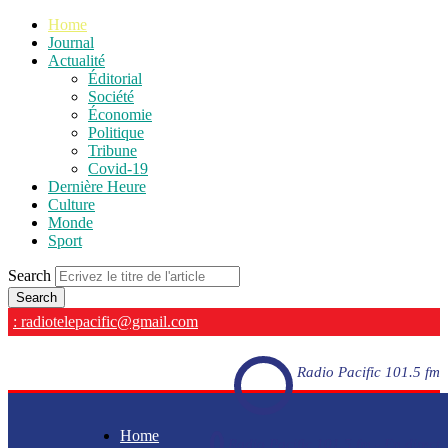
Home
Journal
Actualité
Éditorial
Société
Économie
Politique
Tribune
Covid-19
Dernière Heure
Culture
Monde
Sport
Search
: radiotelepacific@gmail.com
Radio Pacific 101.5 fm
Home
Radio Pacific 101.5 fm - En direct