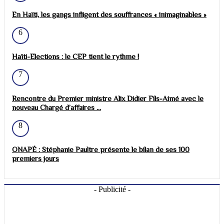
En Haïti, les gangs infligent des souffrances « inimaginables »
6
Haïti-Elections : le CEP tient le rythme !
7
Rencontre du Premier ministre Alix Didier Fils-Aimé avec le
nouveau Chargé d’affaires ...
8
ONAPÉ : Stéphanie Paultre présente le bilan de ses 100
premiers jours
- Publicité -