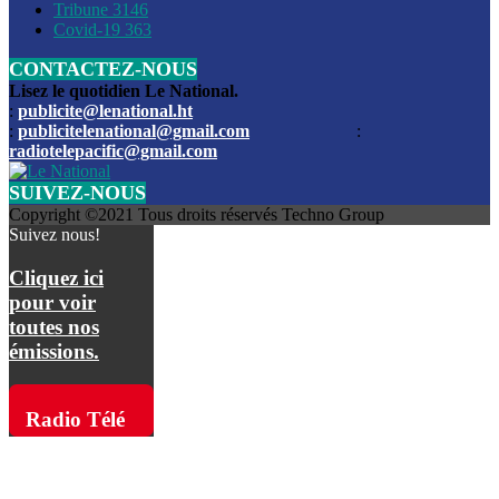
Les funérailles du journaliste Jimmy Jean tué lors de l’atta
Tribune
3146
par les bandits
Covid-19
363
CONTACTEZ-NOUS
Des échanges de tirs entre les forces de l’ordre et des ban
signalés, mercredi
Lisez le quotidien Le National.
:
publicite@lenational.ht
:
publicitelenational@gmail.com
:
L’ancien directeur general de la police nationale d’Haiti, M
radiotelepacific@gmail.com
a été intronisé, mardi
SUIVEZ-NOUS
L’ex député Prophane Victor sous les verrous de la PNH. Il a
Copyright ©2021 Tous droits réservés Techno Group
dimanche par la DCPJ
Suivez nous!
Plus de 700 nouveaux policiers ont été gradués, vendredi, 
Cliquez ici
de Police nationale d’Haiti
pour voir
toutes nos
Le gouvernement américain a décidé de rembourser les fr
émissions.
dossier pour près de 100.000 migrants
La commission municipale de Pétion-Ville informe avoir pri
Radio Télé
mesures pour renforcer la sécurité
Pacific sur
L’Administration fédérale de l’Aviation (FAA) a atténué l’int
vols vers Haïti