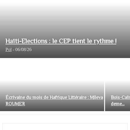
Haïti-Elections : le CEP tient le rythme !
Pol
-
06/08/26
Écrivaine du mois de Hafrique Littéraire : Mileva
Bois-Caïm
ROUMER
deme...