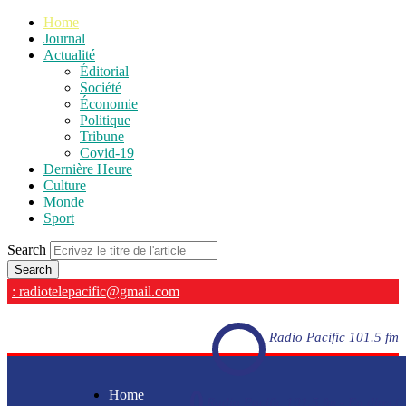
Home
Journal
Actualité
Éditorial
Société
Économie
Politique
Tribune
Covid-19
Dernière Heure
Culture
Monde
Sport
Search
: radiotelepacific@gmail.com
Radio Pacific 101.5 fm
Home
Radio Pacific 101.5 fm - En direct