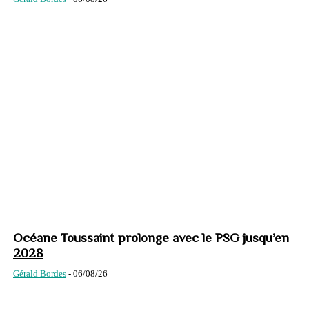
Océane Toussaint prolonge avec le PSG jusqu’en
2028
Gérald Bordes
-
06/08/26