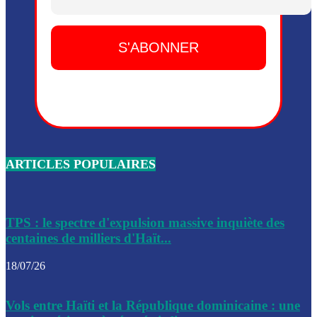
Dieu, le mardi 2 juin.
Leslie Voltaire annonce la remise du pouvoir le 7 février, s
du 3 avril 2024
Médecins Sans Frontières (MSF) annonce la suspension de 
à Bel-Air
Nouveau Numéro d’Identification pour toute demande ou
renouvellement de passeport en Haïti
ARTICLES POPULAIRES
Le consul haïtien à Santiago démissionne, dénonçant les dif
migratoires des Haïtiens
Les forces de l’ordre ont lancé une vaste opération dans le
de Bel-Air et Bas-Delmas
TPS : le spectre d'expulsion massive inquiète des
centaines de milliers d'Haït...
Les forces de l’ordre ont réussi à neutraliser plusieurs ban
cadre d’une opération
18/07/26
Le CEP a publié mardi le nouveau calendrier électoral pour
Vols entre Haïti et la République dominicaine : une
l’organisation des élections dans le pays